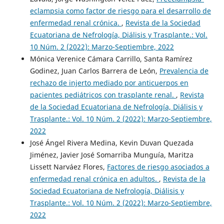
eclampsia como factor de riesgo para el desarrollo de
enfermedad renal crónica.
,
Revista de la Sociedad
Ecuatoriana de Nefrología, Diálisis y Trasplante.: Vol.
10 Núm. 2 (2022): Marzo-Septiembre, 2022
Mónica Verenice Cámara Carrillo, Santa Ramírez
Godinez, Juan Carlos Barrera de León,
Prevalencia de
rechazo de injerto mediado por anticuerpos en
pacientes pediátricos con trasplante renal.
,
Revista
de la Sociedad Ecuatoriana de Nefrología, Diálisis y
Trasplante.: Vol. 10 Núm. 2 (2022): Marzo-Septiembre,
2022
José Ángel Rivera Medina, Kevin Duvan Quezada
Jiménez, Javier José Somarriba Munguía, Maritza
Lissett Narváez Flores,
Factores de riesgo asociados a
enfermedad renal crónica en adultos.
,
Revista de la
Sociedad Ecuatoriana de Nefrología, Diálisis y
Trasplante.: Vol. 10 Núm. 2 (2022): Marzo-Septiembre,
2022