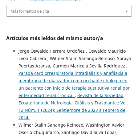
Más formatos de cita
Artículos más leídos del mismo autor/a
Jorge Oswaldo Herrera Ordoñez , Oswaldo Mauricio
León Cabrera , Wilmer Stalin Sanango Reinoso, Soraya
Puertas Azanza, Carmen Maricela Sevilla Rodríguez ,
Parada cardiorrespiratoria intradiálisis y anafilaxia a
membrana de dializador como probable etiología en
un paciente con inicio de terapia sustitutiva renal por
enfermedad renal crónica.
,
Revista de la Sociedad
Ecuatoriana de Nefrología, Diálisis y Trasplante.: Vol.
12 Núm. 1 (2024): Septiembre de 2023 a Febrero de
2024.
Wilmer Stalin Sanango Reinoso, Washington Xavier
Osorio Chuquitarco, Santiago David Silva Tobar,