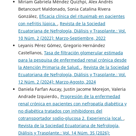
Miriam Gabriela Méndez Quizhpi, Alex Andrés
Betancourt Maldonado, Sonia Catalina Rivera
González,
Eficacia clínica del rituximab en pacientes
con nefritis lúpica.
,
Revista de la Sociedad
Ecuatoriana de Nefrología, Diálisis y Trasplante.: Vol.
10 Núm. 2 (2022): Marzo-Septiembre, 2022
Leyanis Pérez Gómez, Gregorio Hernández
Castellanos,
Tasa de filtración glomerular estimada
para la pesquisa de enfermedad renal crónica desde
la Atención Primaria de Salud.
,
Revista de la Sociedad
Ecuatoriana de Nefrología, Diálisis y Trasplante.: Vol.
12 Núm. 2 (2024): Marzo-Agosto, 2024
Daniela Farfan Aucay, Justin Jacome Morejon, Valeria
Andrade Izquierdo.,
Progresión de la enfermedad
renal crónica en pacientes con nefropatía diabética y
no diabética tratados con inhibidores del
cotransportador sodio-glucosa 2. Experiencia local.
,
Revista de la Sociedad Ecuatoriana de Nefrología,
Diálisis y Trasplante.: Vol. 14 Núm. 3S (2026):