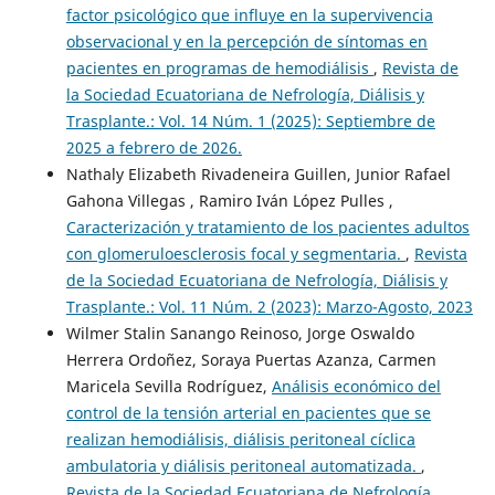
factor psicológico que influye en la supervivencia
observacional y en la percepción de síntomas en
pacientes en programas de hemodiálisis
,
Revista de
la Sociedad Ecuatoriana de Nefrología, Diálisis y
Trasplante.: Vol. 14 Núm. 1 (2025): Septiembre de
2025 a febrero de 2026.
Nathaly Elizabeth Rivadeneira Guillen, Junior Rafael
Gahona Villegas , Ramiro Iván López Pulles ,
Caracterización y tratamiento de los pacientes adultos
con glomeruloesclerosis focal y segmentaria.
,
Revista
de la Sociedad Ecuatoriana de Nefrología, Diálisis y
Trasplante.: Vol. 11 Núm. 2 (2023): Marzo-Agosto, 2023
Wilmer Stalin Sanango Reinoso, Jorge Oswaldo
Herrera Ordoñez, Soraya Puertas Azanza, Carmen
Maricela Sevilla Rodríguez,
Análisis económico del
control de la tensión arterial en pacientes que se
realizan hemodiálisis, diálisis peritoneal cíclica
ambulatoria y diálisis peritoneal automatizada.
,
Revista de la Sociedad Ecuatoriana de Nefrología,