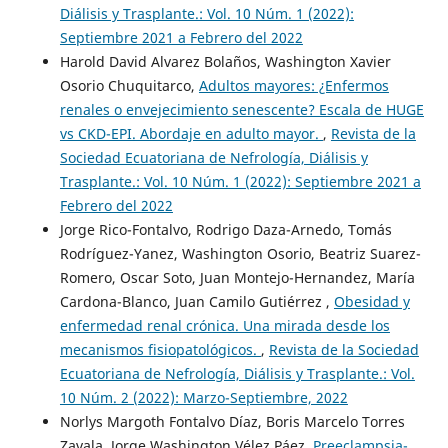
Diálisis y Trasplante.: Vol. 10 Núm. 1 (2022):
Septiembre 2021 a Febrero del 2022
Harold David Alvarez Bolaños, Washington Xavier
Osorio Chuquitarco,
Adultos mayores: ¿Enfermos
renales o envejecimiento senescente? Escala de HUGE
vs CKD-EPI. Abordaje en adulto mayor.
,
Revista de la
Sociedad Ecuatoriana de Nefrología, Diálisis y
Trasplante.: Vol. 10 Núm. 1 (2022): Septiembre 2021 a
Febrero del 2022
Jorge Rico-Fontalvo, Rodrigo Daza-Arnedo, Tomás
Rodríguez-Yanez, Washington Osorio, Beatriz Suarez-
Romero, Oscar Soto, Juan Montejo-Hernandez, María
Cardona-Blanco, Juan Camilo Gutiérrez ,
Obesidad y
enfermedad renal crónica. Una mirada desde los
mecanismos fisiopatológicos.
,
Revista de la Sociedad
Ecuatoriana de Nefrología, Diálisis y Trasplante.: Vol.
10 Núm. 2 (2022): Marzo-Septiembre, 2022
Norlys Margoth Fontalvo Díaz, Boris Marcelo Torres
Zavala, Jorge Washington Vélez Páez,
Preeclampsia-