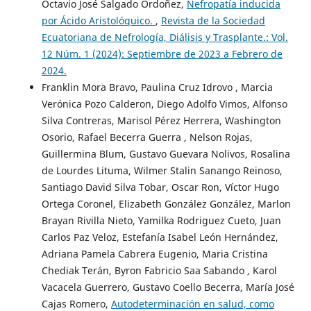
Octavio José Salgado Ordoñez,
Nefropatía inducida
por Ácido Aristolóquico.
,
Revista de la Sociedad
Ecuatoriana de Nefrología, Diálisis y Trasplante.: Vol.
12 Núm. 1 (2024): Septiembre de 2023 a Febrero de
2024.
Franklin Mora Bravo, Paulina Cruz Idrovo , Marcia
Verónica Pozo Calderon, Diego Adolfo Vimos, Alfonso
Silva Contreras, Marisol Pérez Herrera, Washington
Osorio, Rafael Becerra Guerra , Nelson Rojas,
Guillermina Blum, Gustavo Guevara Nolivos, Rosalina
de Lourdes Lituma, Wilmer Stalin Sanango Reinoso,
Santiago David Silva Tobar, Oscar Ron, Víctor Hugo
Ortega Coronel, Elizabeth González González, Marlon
Brayan Rivilla Nieto, Yamilka Rodriguez Cueto, Juan
Carlos Paz Veloz, Estefanía Isabel León Hernández,
Adriana Pamela Cabrera Eugenio, Maria Cristina
Chediak Terán, Byron Fabricio Saa Sabando , Karol
Vacacela Guerrero, Gustavo Coello Becerra, María José
Cajas Romero,
Autodeterminación en salud, como