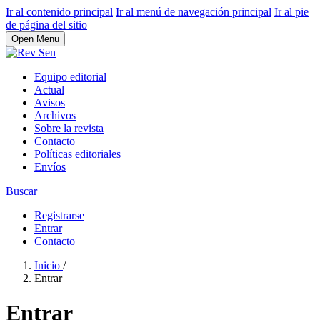
Ir al contenido principal
Ir al menú de navegación principal
Ir al pie
de página del sitio
Open Menu
Equipo editorial
Actual
Avisos
Archivos
Sobre la revista
Contacto
Políticas editoriales
Envíos
Buscar
Registrarse
Entrar
Contacto
Inicio
/
Entrar
Entrar