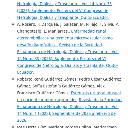
Nefrología, Diálisis y Trasplante.: Vol. 14 Núm. 3S
(2026): Suplemento: Posters del VI Congreso de
Nefrología, Diálisis y Trasplante, Quito-Ecuador.
A. Rosero, H.Darquea, J. Salazar, M. Pillajo, T. Silva, P.
Changotasig, L. Manjarres.,
Enfermedad renal
ateroembólica: una tormenta microvascular como
desafío diagnóstico.
,
Revista de la Sociedad
Ecuatoriana de Nefrología, Diálisis y Trasplante.: Vol.
14 Núm. 3S (2026): Suplemento: Posters del VI
Congreso de Nefrología, Diálisis y Trasplante, Quito-
Ecuador.
Roberto René Gutiérrez Gómez, Pedro César Gutiérrez
Gómez, Sofía Estefanía Gutiérrez Gómez, Alex
´Francisco Gutiérrez Gómez,
Estenosis ureteral inusual
en paciente inmunosuprimido
,
Revista de la Sociedad
Ecuatoriana de Nefrología, Diálisis y Trasplante.: Vol.
14 Núm. 1 (2025): Septiembre de 2025 a febrero de
2026.
José Dorta Díaz, Mariant Borges Colina, Maricarmen