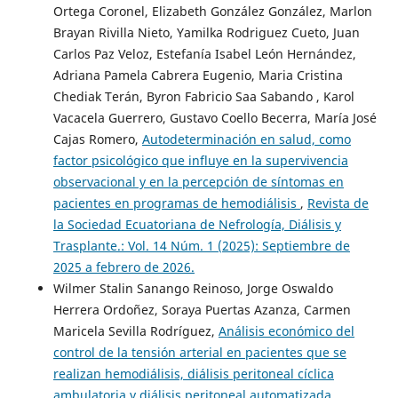
Ortega Coronel, Elizabeth González González, Marlon
Brayan Rivilla Nieto, Yamilka Rodriguez Cueto, Juan
Carlos Paz Veloz, Estefanía Isabel León Hernández,
Adriana Pamela Cabrera Eugenio, Maria Cristina
Chediak Terán, Byron Fabricio Saa Sabando , Karol
Vacacela Guerrero, Gustavo Coello Becerra, María José
Cajas Romero,
Autodeterminación en salud, como
factor psicológico que influye en la supervivencia
observacional y en la percepción de síntomas en
pacientes en programas de hemodiálisis
,
Revista de
la Sociedad Ecuatoriana de Nefrología, Diálisis y
Trasplante.: Vol. 14 Núm. 1 (2025): Septiembre de
2025 a febrero de 2026.
Wilmer Stalin Sanango Reinoso, Jorge Oswaldo
Herrera Ordoñez, Soraya Puertas Azanza, Carmen
Maricela Sevilla Rodríguez,
Análisis económico del
control de la tensión arterial en pacientes que se
realizan hemodiálisis, diálisis peritoneal cíclica
ambulatoria y diálisis peritoneal automatizada.
,