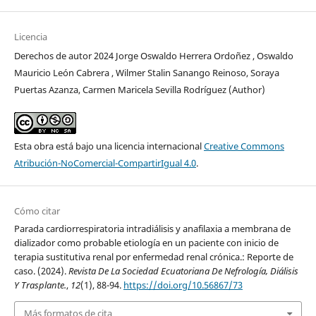
Licencia
Derechos de autor 2024 Jorge Oswaldo Herrera Ordoñez , Oswaldo
Mauricio León Cabrera , Wilmer Stalin Sanango Reinoso, Soraya
Puertas Azanza, Carmen Maricela Sevilla Rodríguez (Author)
Esta obra está bajo una licencia internacional
Creative Commons
Atribución-NoComercial-CompartirIgual 4.0
.
Cómo citar
Parada cardiorrespiratoria intradiálisis y anafilaxia a membrana de
dializador como probable etiología en un paciente con inicio de
terapia sustitutiva renal por enfermedad renal crónica.: Reporte de
caso. (2024).
Revista De La Sociedad Ecuatoriana De Nefrología, Diálisis
Y Trasplante.
,
12
(1), 88-94.
https://doi.org/10.56867/73
Más formatos de cita