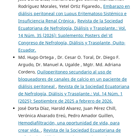
Rodríguez Morales, Yetel Ortiz Figaredo.,
Embarazo en
diálisis peritoneal con Lupus Eritematoso Sistémico e
Insuficiencia Renal Crónica
,
Revista de la Sociedad
Ecuatoriana de Nefrología, Diálisis y Trasplante.: Vol.
14 Núm. 3S (2026): Suplemento: Posters del VI
Congreso de Nefrología, Diálisis y Trasplante, Quito-
Ecuador.
Md. Hugo Ortega , Dr. Cesar O. Toral, Dr. Diego F.
Argudo, Dr. Manuel A. Ugalde , Mgtr. Md. Adriana
Cordero,
Quiloperitoneo secundario al uso de
bloqueadores de canales de calcio en un paciente de
diálisis peritoneal
,
Revista de la Sociedad Ecuatoriana
de Nefrología, Diálisis y Trasplante.: Vol. 14 Núm. 1
(2025): Septiembre de 2025 a febrero de 2026.
José Dorta Díaz, Harold Alvarez, Juan Pérez Chill,
Verónica Alvarado Ereú, Pedro Amador Guillen,
Hemodiafiltración, una oportunidad de vida, para
crear vida.
,
Revista de la Sociedad Ecuatoriana de