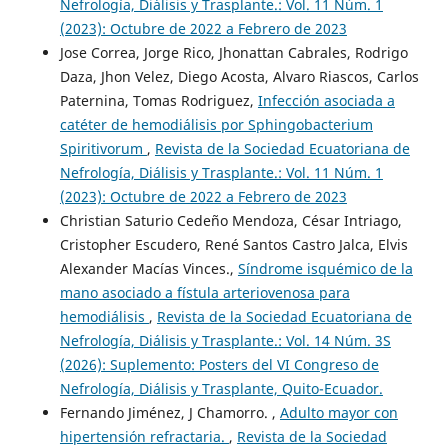
Nefrología, Diálisis y Trasplante.: Vol. 11 Núm. 1
(2023): Octubre de 2022 a Febrero de 2023
Jose Correa, Jorge Rico, Jhonattan Cabrales, Rodrigo
Daza, Jhon Velez, Diego Acosta, Alvaro Riascos, Carlos
Paternina, Tomas Rodriguez,
Infección asociada a
catéter de hemodiálisis por Sphingobacterium
Spiritivorum
,
Revista de la Sociedad Ecuatoriana de
Nefrología, Diálisis y Trasplante.: Vol. 11 Núm. 1
(2023): Octubre de 2022 a Febrero de 2023
Christian Saturio Cedeño Mendoza, César Intriago,
Cristopher Escudero, René Santos Castro Jalca, Elvis
Alexander Macías Vinces.,
Síndrome isquémico de la
mano asociado a fístula arteriovenosa para
hemodiálisis
,
Revista de la Sociedad Ecuatoriana de
Nefrología, Diálisis y Trasplante.: Vol. 14 Núm. 3S
(2026): Suplemento: Posters del VI Congreso de
Nefrología, Diálisis y Trasplante, Quito-Ecuador.
Fernando Jiménez, J Chamorro. ,
Adulto mayor con
hipertensión refractaria.
,
Revista de la Sociedad