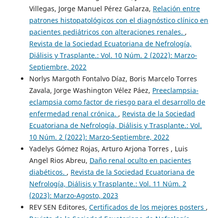
Villegas, Jorge Manuel Pérez Galarza,
Relación entre
patrones histopatológicos con el diagnóstico clínico en
pacientes pediátricos con alteraciones renales.
,
Revista de la Sociedad Ecuatoriana de Nefrología,
Diálisis y Trasplante.: Vol. 10 Núm. 2 (2022): Marzo-
Septiembre, 2022
Norlys Margoth Fontalvo Díaz, Boris Marcelo Torres
Zavala, Jorge Washington Vélez Páez,
Preeclampsia-
eclampsia como factor de riesgo para el desarrollo de
enfermedad renal crónica.
,
Revista de la Sociedad
Ecuatoriana de Nefrología, Diálisis y Trasplante.: Vol.
10 Núm. 2 (2022): Marzo-Septiembre, 2022
Yadelys Gómez Rojas, Arturo Arjona Torres , Luis
Angel Rios Abreu,
Daño renal oculto en pacientes
diabéticos.
,
Revista de la Sociedad Ecuatoriana de
Nefrología, Diálisis y Trasplante.: Vol. 11 Núm. 2
(2023): Marzo-Agosto, 2023
REV SEN Editores,
Certificados de los mejores posters
,