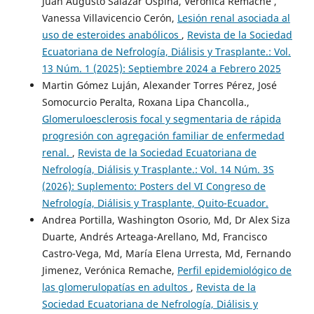
Juan Augusto Salazar Ospina, Verónica Remache ,
Vanessa Villavicencio Cerón,
Lesión renal asociada al
uso de esteroides anabólicos
,
Revista de la Sociedad
Ecuatoriana de Nefrología, Diálisis y Trasplante.: Vol.
13 Núm. 1 (2025): Septiembre 2024 a Febrero 2025
Martin Gómez Luján, Alexander Torres Pérez, José
Somocurcio Peralta, Roxana Lipa Chancolla.,
Glomeruloesclerosis focal y segmentaria de rápida
progresión con agregación familiar de enfermedad
renal.
,
Revista de la Sociedad Ecuatoriana de
Nefrología, Diálisis y Trasplante.: Vol. 14 Núm. 3S
(2026): Suplemento: Posters del VI Congreso de
Nefrología, Diálisis y Trasplante, Quito-Ecuador.
Andrea Portilla, Washington Osorio, Md, Dr Alex Siza
Duarte, Andrés Arteaga-Arellano, Md, Francisco
Castro-Vega, Md, María Elena Urresta, Md, Fernando
Jimenez, Verónica Remache,
Perfil epidemiológico de
las glomerulopatías en adultos
,
Revista de la
Sociedad Ecuatoriana de Nefrología, Diálisis y