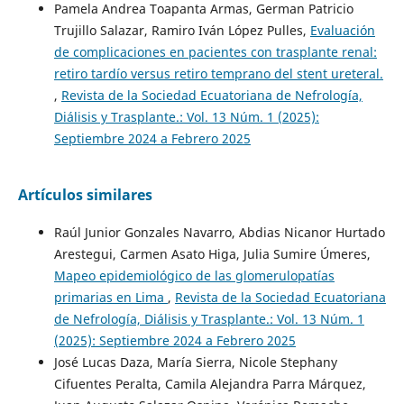
Pamela Andrea Toapanta Armas, German Patricio
Trujillo Salazar, Ramiro Iván López Pulles,
Evaluación
de complicaciones en pacientes con trasplante renal:
retiro tardío versus retiro temprano del stent ureteral.
,
Revista de la Sociedad Ecuatoriana de Nefrología,
Diálisis y Trasplante.: Vol. 13 Núm. 1 (2025):
Septiembre 2024 a Febrero 2025
Artículos similares
Raúl Junior Gonzales Navarro, Abdias Nicanor Hurtado
Arestegui, Carmen Asato Higa, Julia Sumire Úmeres,
Mapeo epidemiológico de las glomerulopatías
primarias en Lima
,
Revista de la Sociedad Ecuatoriana
de Nefrología, Diálisis y Trasplante.: Vol. 13 Núm. 1
(2025): Septiembre 2024 a Febrero 2025
José Lucas Daza, María Sierra, Nicole Stephany
Cifuentes Peralta, Camila Alejandra Parra Márquez,