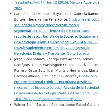
Trasplante.: Vol. 14 Núm. 2 (2026): Marzo a Agosto del
2026
Karla Amanda Manzano Bayas, Karla Gabriela Ramos
Burgos, Nieve Karina Peña Ponce,
Síndrome nefrótico
secundario a glomeruloesclerosis focal y
segmentariaen un paciente con VIH controlado:
reporte de caso.
,
Revista de la Sociedad Ecuatoriana
de Nefrología, Diálisis y Trasplante.: Vol. 14 Núm. 3S
(2026): Suplemento: Posters del VI Congreso de
Nefrología, Diálisis y Trasplante, Quito-Ecuador.
Jorge Rico-Fontalvo, Rodrigo Daza-Arnedo, Tomás
Rodríguez-Yanez, Washington Osorio, Beatriz Suarez-
Romero, Oscar Soto, Juan Montejo-Hernandez, María
Cardona-Blanco, Juan Camilo Gutiérrez ,
Obesidad y
enfermedad renal crónica. Una mirada desde los
mecanismos fisiopatológicos.
,
Revista de la Sociedad
Ecuatoriana de Nefrología, Diálisis y Trasplante.: Vol.
10 Núm. 2 (2022): Marzo-Septiembre, 2022
Wilmer Stalin Sanango Reinoso, Junior Rafael Gahona