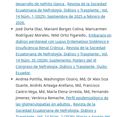
desarrollo de nefritis lúpica
,
Revista de la Sociedad
Ecuatoriana de Nefrología, Diálisis y Trasplante.: Vol.
14 Núm. 1 (2025): Septiembre de 2025 a febrero de
2026.
José Dorta Díaz, Mariant Borges Colina, Maricarmen
Rodríguez Morales, Yetel Ortiz Figaredo.,
Embarazo en
diálisis peritoneal con Lupus Eritematoso Sistémico e
Insuficiencia Renal Crónica
,
Revista de la Sociedad
Ecuatoriana de Nefrología, Diálisis y Trasplante.: Vol.
14 Núm. 3S (2026): Suplemento: Posters del VI
Congreso de Nefrología, Diálisis y Trasplante, Quito-
Ecuador.
Andrea Portilla, Washington Osorio, Md, Dr Alex Siza
Duarte, Andrés Arteaga-Arellano, Md, Francisco
Castro-Vega, Md, María Elena Urresta, Md, Fernando
Jimenez, Verónica Remache,
Perfil epidemiológico de
las glomerulopatías en adultos
,
Revista de la
Sociedad Ecuatoriana de Nefrología, Diálisis y
Trasplante.: Vol. 14 Núm. 2 (2026): Marzo a Agosto del