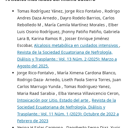
Tomas Rodríguez Yánez, Jorge Rico Fontalvo , Rodrigo
Andres Daza Arnedo , Dayro Rodelo Barrios, Carlos
Rebolledo M , María Camila Martínez Morales , Elber
Luis Osorio Rodríguez, Jhonny Patiño Patiño, Gabriela
Lara B, Karina Ramos R , Josser Enrique Jiménez
Escobar,
Alcalosis metabólica en cuidados intensivos
,
Revista de la Sociedad Ecuatoriana de Nefrología,
Diálisis y Trasplante.: Vol. 13 Núm. 2 (2025): Marzo a
Agosto del 2025.
Jorge Rico-Fontalvo , María Ximena Cardona Blanco,
Rodrigo Daza- Arnedo, Liseth Paola Sierra Torres, Juan
Carlos Marrugo Yunda , Tomas Rodriguez-Yanez,
Maria Raad Sarabia , Elba Vanesa Villavicencio Ceron,
Intoxicación por Litio. Estado del arte
,
Revista de la
Sociedad Ecuatoriana de Nefrología, Diálisis y
Trasplante.: Vol. 11 Núm. 1 (2023): Octubre de 2022 a
Febrero de 2023
Yerina H Salas Carmona , Dagoberto Serpa Diaz, Yuris