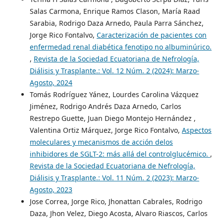
Salas Carmona, Enrique Ramos Clason, María Raad
Sarabia, Rodrigo Daza Arnedo, Paula Parra Sánchez,
Jorge Rico Fontalvo,
Caracterización de pacientes con
enfermedad renal diabética fenotipo no albuminúrico.
,
Revista de la Sociedad Ecuatoriana de Nefrología,
Diálisis y Trasplante.: Vol. 12 Núm. 2 (2024): Marzo-
Agosto, 2024
Tomás Rodríguez Yánez, Lourdes Carolina Vázquez
Jiménez, Rodrigo Andrés Daza Arnedo, Carlos
Restrepo Guette, Juan Diego Montejo Hernández ,
Valentina Ortiz Márquez, Jorge Rico Fontalvo,
Aspectos
moleculares y mecanismos de acción delos
inhibidores de SGLT-2: más allá del controlglucémico.
,
Revista de la Sociedad Ecuatoriana de Nefrología,
Diálisis y Trasplante.: Vol. 11 Núm. 2 (2023): Marzo-
Agosto, 2023
Jose Correa, Jorge Rico, Jhonattan Cabrales, Rodrigo
Daza, Jhon Velez, Diego Acosta, Alvaro Riascos, Carlos