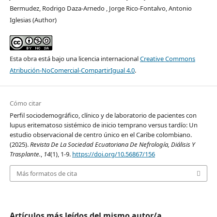
Bermudez, Rodrigo Daza-Arnedo , Jorge Rico-Fontalvo, Antonio
Iglesias (Author)
Esta obra está bajo una licencia internacional
Creative Commons
Atribución-NoComercial-CompartirIgual 4.0
.
Cómo citar
Perfil sociodemográfico, clínico y de laboratorio de pacientes con
lupus eritematoso sistémico de inicio temprano versus tardío: Un
estudio observacional de centro único en el Caribe colombiano.
(2025).
Revista De La Sociedad Ecuatoriana De Nefrología, Diálisis Y
Trasplante.
,
14
(1), 1-9.
https://doi.org/10.56867/156
Más formatos de cita
Artículos más leídos del mismo autor/a