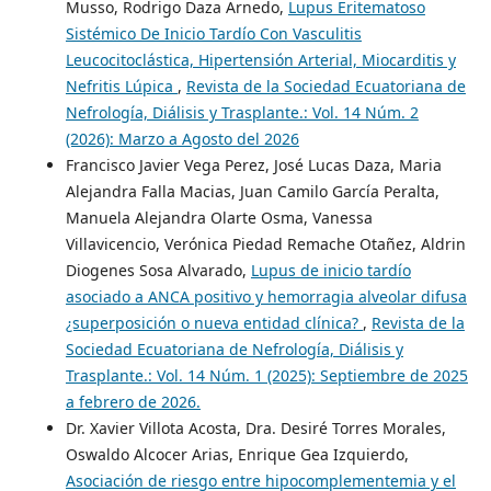
Musso, Rodrigo Daza Arnedo,
Lupus Eritematoso
Sistémico De Inicio Tardío Con Vasculitis
Leucocitoclástica, Hipertensión Arterial, Miocarditis y
Nefritis Lúpica
,
Revista de la Sociedad Ecuatoriana de
Nefrología, Diálisis y Trasplante.: Vol. 14 Núm. 2
(2026): Marzo a Agosto del 2026
Francisco Javier Vega Perez, José Lucas Daza, Maria
Alejandra Falla Macias, Juan Camilo García Peralta,
Manuela Alejandra Olarte Osma, Vanessa
Villavicencio, Verónica Piedad Remache Otañez, Aldrin
Diogenes Sosa Alvarado,
Lupus de inicio tardío
asociado a ANCA positivo y hemorragia alveolar difusa
¿superposición o nueva entidad clínica?
,
Revista de la
Sociedad Ecuatoriana de Nefrología, Diálisis y
Trasplante.: Vol. 14 Núm. 1 (2025): Septiembre de 2025
a febrero de 2026.
Dr. Xavier Villota Acosta, Dra. Desiré Torres Morales,
Oswaldo Alcocer Arias, Enrique Gea Izquierdo,
Asociación de riesgo entre hipocomplementemia y el