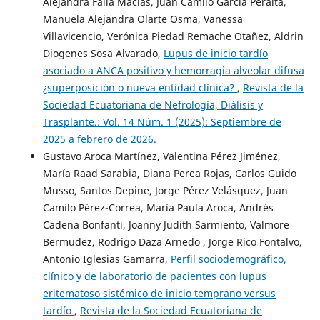
Alejandra Falla Macias, Juan Camilo García Peralta,
Manuela Alejandra Olarte Osma, Vanessa
Villavicencio, Verónica Piedad Remache Otañez, Aldrin
Diogenes Sosa Alvarado,
Lupus de inicio tardío
asociado a ANCA positivo y hemorragia alveolar difusa
¿superposición o nueva entidad clínica?
,
Revista de la
Sociedad Ecuatoriana de Nefrología, Diálisis y
Trasplante.: Vol. 14 Núm. 1 (2025): Septiembre de
2025 a febrero de 2026.
Gustavo Aroca Martínez, Valentina Pérez Jiménez,
María Raad Sarabia, Diana Perea Rojas, Carlos Guido
Musso, Santos Depine, Jorge Pérez Velásquez, Juan
Camilo Pérez-Correa, María Paula Aroca, Andrés
Cadena Bonfanti, Joanny Judith Sarmiento, Valmore
Bermudez, Rodrigo Daza Arnedo , Jorge Rico Fontalvo,
Antonio Iglesias Gamarra,
Perfil sociodemográfico,
clínico y de laboratorio de pacientes con lupus
eritematoso sistémico de inicio temprano versus
tardío
,
Revista de la Sociedad Ecuatoriana de