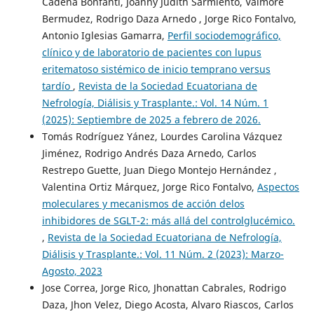
Cadena Bonfanti, Joanny Judith Sarmiento, Valmore
Bermudez, Rodrigo Daza Arnedo , Jorge Rico Fontalvo,
Antonio Iglesias Gamarra,
Perfil sociodemográfico,
clínico y de laboratorio de pacientes con lupus
eritematoso sistémico de inicio temprano versus
tardío
,
Revista de la Sociedad Ecuatoriana de
Nefrología, Diálisis y Trasplante.: Vol. 14 Núm. 1
(2025): Septiembre de 2025 a febrero de 2026.
Tomás Rodríguez Yánez, Lourdes Carolina Vázquez
Jiménez, Rodrigo Andrés Daza Arnedo, Carlos
Restrepo Guette, Juan Diego Montejo Hernández ,
Valentina Ortiz Márquez, Jorge Rico Fontalvo,
Aspectos
moleculares y mecanismos de acción delos
inhibidores de SGLT-2: más allá del controlglucémico.
,
Revista de la Sociedad Ecuatoriana de Nefrología,
Diálisis y Trasplante.: Vol. 11 Núm. 2 (2023): Marzo-
Agosto, 2023
Jose Correa, Jorge Rico, Jhonattan Cabrales, Rodrigo
Daza, Jhon Velez, Diego Acosta, Alvaro Riascos, Carlos