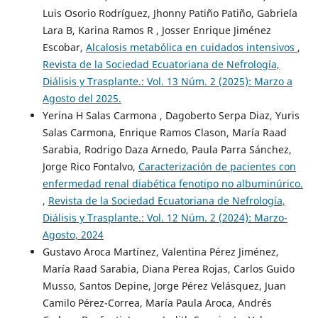
Luis Osorio Rodríguez, Jhonny Patiño Patiño, Gabriela
Lara B, Karina Ramos R , Josser Enrique Jiménez
Escobar,
Alcalosis metabólica en cuidados intensivos
,
Revista de la Sociedad Ecuatoriana de Nefrología,
Diálisis y Trasplante.: Vol. 13 Núm. 2 (2025): Marzo a
Agosto del 2025.
Yerina H Salas Carmona , Dagoberto Serpa Diaz, Yuris
Salas Carmona, Enrique Ramos Clason, María Raad
Sarabia, Rodrigo Daza Arnedo, Paula Parra Sánchez,
Jorge Rico Fontalvo,
Caracterización de pacientes con
enfermedad renal diabética fenotipo no albuminúrico.
,
Revista de la Sociedad Ecuatoriana de Nefrología,
Diálisis y Trasplante.: Vol. 12 Núm. 2 (2024): Marzo-
Agosto, 2024
Gustavo Aroca Martínez, Valentina Pérez Jiménez,
María Raad Sarabia, Diana Perea Rojas, Carlos Guido
Musso, Santos Depine, Jorge Pérez Velásquez, Juan
Camilo Pérez-Correa, María Paula Aroca, Andrés