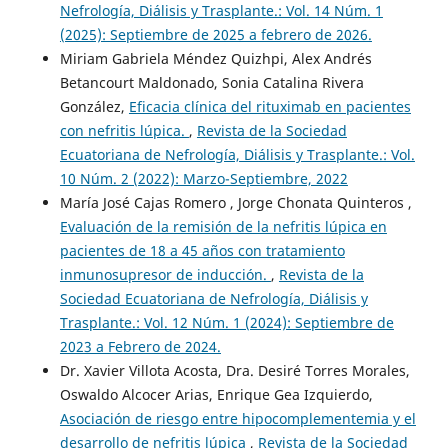
Nefrología, Diálisis y Trasplante.: Vol. 14 Núm. 1
(2025): Septiembre de 2025 a febrero de 2026.
Miriam Gabriela Méndez Quizhpi, Alex Andrés
Betancourt Maldonado, Sonia Catalina Rivera
González,
Eficacia clínica del rituximab en pacientes
con nefritis lúpica.
,
Revista de la Sociedad
Ecuatoriana de Nefrología, Diálisis y Trasplante.: Vol.
10 Núm. 2 (2022): Marzo-Septiembre, 2022
María José Cajas Romero , Jorge Chonata Quinteros ,
Evaluación de la remisión de la nefritis lúpica en
pacientes de 18 a 45 años con tratamiento
inmunosupresor de inducción.
,
Revista de la
Sociedad Ecuatoriana de Nefrología, Diálisis y
Trasplante.: Vol. 12 Núm. 1 (2024): Septiembre de
2023 a Febrero de 2024.
Dr. Xavier Villota Acosta, Dra. Desiré Torres Morales,
Oswaldo Alcocer Arias, Enrique Gea Izquierdo,
Asociación de riesgo entre hipocomplementemia y el
desarrollo de nefritis lúpica
,
Revista de la Sociedad