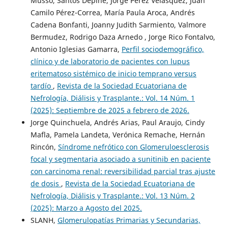
Musso, Santos Depine, Jorge Pérez Velásquez, Juan
Camilo Pérez-Correa, María Paula Aroca, Andrés
Cadena Bonfanti, Joanny Judith Sarmiento, Valmore
Bermudez, Rodrigo Daza Arnedo , Jorge Rico Fontalvo,
Antonio Iglesias Gamarra,
Perfil sociodemográfico,
clínico y de laboratorio de pacientes con lupus
eritematoso sistémico de inicio temprano versus
tardío
,
Revista de la Sociedad Ecuatoriana de
Nefrología, Diálisis y Trasplante.: Vol. 14 Núm. 1
(2025): Septiembre de 2025 a febrero de 2026.
Jorge Quinchuela, Andrés Arias, Paul Araujo, Cindy
Mafla, Pamela Landeta, Verónica Remache, Hernán
Rincón,
Síndrome nefrótico con Glomeruloesclerosis
focal y segmentaria asociado a sunitinib en paciente
con carcinoma renal: reversibilidad parcial tras ajuste
de dosis
,
Revista de la Sociedad Ecuatoriana de
Nefrología, Diálisis y Trasplante.: Vol. 13 Núm. 2
(2025): Marzo a Agosto del 2025.
SLANH,
Glomerulopatías Primarias y Secundarias,