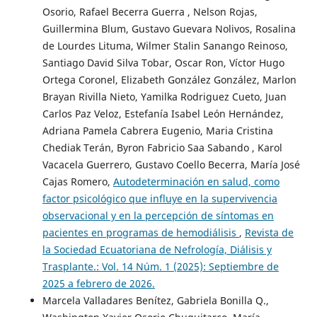
Osorio, Rafael Becerra Guerra , Nelson Rojas,
Guillermina Blum, Gustavo Guevara Nolivos, Rosalina
de Lourdes Lituma, Wilmer Stalin Sanango Reinoso,
Santiago David Silva Tobar, Oscar Ron, Víctor Hugo
Ortega Coronel, Elizabeth González González, Marlon
Brayan Rivilla Nieto, Yamilka Rodriguez Cueto, Juan
Carlos Paz Veloz, Estefanía Isabel León Hernández,
Adriana Pamela Cabrera Eugenio, Maria Cristina
Chediak Terán, Byron Fabricio Saa Sabando , Karol
Vacacela Guerrero, Gustavo Coello Becerra, María José
Cajas Romero,
Autodeterminación en salud, como
factor psicológico que influye en la supervivencia
observacional y en la percepción de síntomas en
pacientes en programas de hemodiálisis
,
Revista de
la Sociedad Ecuatoriana de Nefrología, Diálisis y
Trasplante.: Vol. 14 Núm. 1 (2025): Septiembre de
2025 a febrero de 2026.
Marcela Valladares Benítez, Gabriela Bonilla Q.,