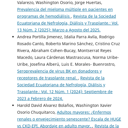
Valarezo, Washington Osorio, Jorge Huertas,
Prevalencia del mieloma múltiple en pacientes en
programas de hemodiálisis
,
Revista de la Sociedad
Ecuatoriana de Nefrología, Diálisis y Trasplante.: Vol.
13 Núm. 2 (2025): Marzo a Agosto del 2025.
Andrea Portilla Jimenez, Idalia Parra Avila, Rodrigo
Rosado Canto, Roberto Marino Sánchez, Cristino Cruz
Rivera, Abraham Cohen-Bucay, Montserrat Reyes
Macedo, Laura Cárdenas Mastrascusa, Norma Uribe-
Uribe, Josefina Alberú, Luis E. Morales- Buenrostro,
Seroprevalencia de virus BK en donadores y
receptores de trasplante renal.
,
Revista de la
Sociedad Ecuatoriana de Nefrología, Diálisis y
Trasplante.: Vol. 12 Núm. 1 (2024): Septiembre de
2023 a Febrero de 2024.
Harold David Alvarez Bolaños, Washington Xavier
Osorio Chuquitarco,
Adultos mayores: ¿Enfermos
renales o envejecimiento senescente? Escala de HUGE
vs CKD-EPI. Abordaje en adulto mayor.
,
Revista de la