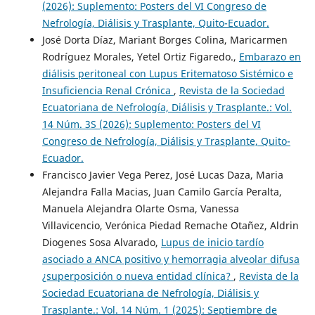
(2026): Suplemento: Posters del VI Congreso de
Nefrología, Diálisis y Trasplante, Quito-Ecuador.
José Dorta Díaz, Mariant Borges Colina, Maricarmen
Rodríguez Morales, Yetel Ortiz Figaredo.,
Embarazo en
diálisis peritoneal con Lupus Eritematoso Sistémico e
Insuficiencia Renal Crónica
,
Revista de la Sociedad
Ecuatoriana de Nefrología, Diálisis y Trasplante.: Vol.
14 Núm. 3S (2026): Suplemento: Posters del VI
Congreso de Nefrología, Diálisis y Trasplante, Quito-
Ecuador.
Francisco Javier Vega Perez, José Lucas Daza, Maria
Alejandra Falla Macias, Juan Camilo García Peralta,
Manuela Alejandra Olarte Osma, Vanessa
Villavicencio, Verónica Piedad Remache Otañez, Aldrin
Diogenes Sosa Alvarado,
Lupus de inicio tardío
asociado a ANCA positivo y hemorragia alveolar difusa
¿superposición o nueva entidad clínica?
,
Revista de la
Sociedad Ecuatoriana de Nefrología, Diálisis y
Trasplante.: Vol. 14 Núm. 1 (2025): Septiembre de