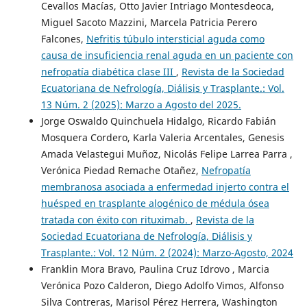
Cevallos Macías, Otto Javier Intriago Montesdeoca,
Miguel Sacoto Mazzini, Marcela Patricia Perero
Falcones,
Nefritis túbulo intersticial aguda como
causa de insuficiencia renal aguda en un paciente con
nefropatía diabética clase III
,
Revista de la Sociedad
Ecuatoriana de Nefrología, Diálisis y Trasplante.: Vol.
13 Núm. 2 (2025): Marzo a Agosto del 2025.
Jorge Oswaldo Quinchuela Hidalgo, Ricardo Fabián
Mosquera Cordero, Karla Valeria Arcentales, Genesis
Amada Velastegui Muñoz, Nicolás Felipe Larrea Parra ,
Verónica Piedad Remache Otañez,
Nefropatía
membranosa asociada a enfermedad injerto contra el
huésped en trasplante alogénico de médula ósea
tratada con éxito con rituximab.
,
Revista de la
Sociedad Ecuatoriana de Nefrología, Diálisis y
Trasplante.: Vol. 12 Núm. 2 (2024): Marzo-Agosto, 2024
Franklin Mora Bravo, Paulina Cruz Idrovo , Marcia
Verónica Pozo Calderon, Diego Adolfo Vimos, Alfonso
Silva Contreras, Marisol Pérez Herrera, Washington