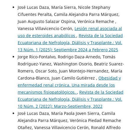
José Lucas Daza, María Sierra, Nicole Stephany
Cifuentes Peralta, Camila Alejandra Parra Márquez,
Juan Augusto Salazar Ospina, Verónica Remache ,
Vanessa Villavicencio Cerón,
Lesión renal asociada al
uso de esteroides anabólicos
,
Revista de la Sociedad
Ecuatoriana de Nefrología, Diálisis y Trasplante.: Vol.
13 Núm. 1 (2025): Septiembre 2024 a Febrero 2025
Jorge Rico-Fontalvo, Rodrigo Daza-Arnedo, Tomás
Rodríguez-Yanez, Washington Osorio, Beatriz Suarez-
Romero, Oscar Soto, Juan Montejo-Hernandez, María
Cardona-Blanco, Juan Camilo Gutiérrez ,
Obesidad y
enfermedad renal crónica. Una mirada desde los
mecanismos fisiopatológicos.
,
Revista de la Sociedad
Ecuatoriana de Nefrología, Diálisis y Trasplante.: Vol.
10 Núm. 2 (2022): Marzo-Septiembre, 2022
José Lucas Daza, María Paola Joven Sierra, Camila
Alejandra Parra Márquez, Verónica Piedad Remache
Otañez, Vanessa Villavicencio Cerón, Ronald Alfredo