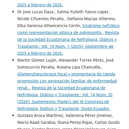
2025 a febrero de 2026.
Dr Jose Lucas Daza , Salma Yulieth Yasno Lopez ,
Nicole Cifuentes Peralta , Stefania Macias Villermo,
Elba Vanessa Villavicencio Cerón,
Síndrome nefrótico
como representación atípica de polimiositis
,
Revista
de la Sociedad Ecuatoriana de Nefrología, Diálisis y
Trasplante.: Vol. 14 Núm. 1 (2025): Septiembre de
2025 a febrero de 2026.
Martin Gómez Luján, Alexander Torres Pérez, José
Somocurcio Peralta, Roxana Lipa Chancolla.,
Glomeruloesclerosis focal y segmentaria de rápida
progresión con agregación familiar de enfermedad
renal.
,
Revista de la Sociedad Ecuatoriana de
Nefrología, Diálisis y Trasplante.: Vol. 14 Núm. 3S
(2026): Suplemento: Posters del VI Congreso de
Nefrología, Diálisis y Trasplante, Quito-Ecuador.
Gustavo Aroca Martínez, Valentina Pérez Jiménez,
María Raad Sarabia, Diana Perea Rojas, Carlos Guido