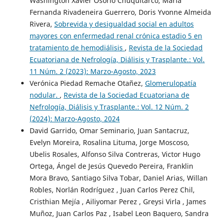
Washington Xavier Osorio Chuquitarco, María
Fernanda Rivadeneira Guerrero, Doris Yvonne Almeida
Rivera,
Sobrevida y desigualdad social en adultos
mayores con enfermedad renal crónica estadio 5 en
tratamiento de hemodiálisis
,
Revista de la Sociedad
Ecuatoriana de Nefrología, Diálisis y Trasplante.: Vol.
11 Núm. 2 (2023): Marzo-Agosto, 2023
Verónica Piedad Remache Otañez,
Glomerulopatía
nodular.
,
Revista de la Sociedad Ecuatoriana de
Nefrología, Diálisis y Trasplante.: Vol. 12 Núm. 2
(2024): Marzo-Agosto, 2024
David Garrido, Omar Seminario, Juan Santacruz,
Evelyn Moreira, Rosalina Lituma, Jorge Moscoso,
Ubelis Rosales, Alfonso Silva Contreras, Victor Hugo
Ortega, Ángel de Jesús Quevedo Pereira, Franklin
Mora Bravo, Santiago Silva Tobar, Daniel Arias, Willan
Robles, Norlán Rodríguez , Juan Carlos Perez Chil,
Cristhian Mejía , Ailiyomar Perez , Greysi Virla , James
Muñoz, Juan Carlos Paz , Isabel Leon Baquero, Sandra