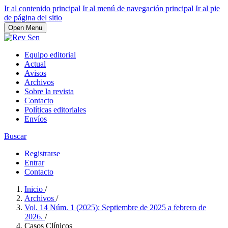
Ir al contenido principal
Ir al menú de navegación principal
Ir al pie
de página del sitio
Open Menu
Equipo editorial
Actual
Avisos
Archivos
Sobre la revista
Contacto
Políticas editoriales
Envíos
Buscar
Registrarse
Entrar
Contacto
Inicio
/
Archivos
/
Vol. 14 Núm. 1 (2025): Septiembre de 2025 a febrero de
2026.
/
Casos Clínicos