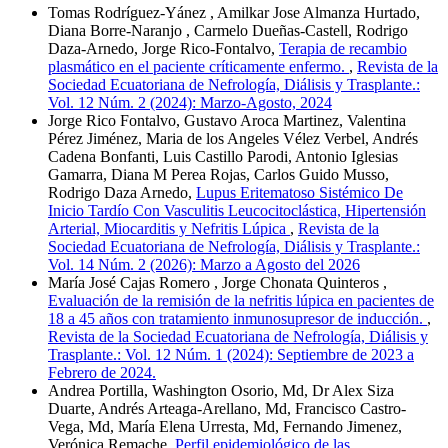
Tomas Rodríguez-Yánez , Amilkar Jose Almanza Hurtado,
Diana Borre-Naranjo , Carmelo Dueñas-Castell, Rodrigo
Daza-Arnedo, Jorge Rico-Fontalvo,
Terapia de recambio
plasmático en el paciente críticamente enfermo.
,
Revista de la
Sociedad Ecuatoriana de Nefrología, Diálisis y Trasplante.:
Vol. 12 Núm. 2 (2024): Marzo-Agosto, 2024
Jorge Rico Fontalvo, Gustavo Aroca Martinez, Valentina
Pérez Jiménez, Maria de los Angeles Vélez Verbel, Andrés
Cadena Bonfanti, Luis Castillo Parodi, Antonio Iglesias
Gamarra, Diana M Perea Rojas, Carlos Guido Musso,
Rodrigo Daza Arnedo,
Lupus Eritematoso Sistémico De
Inicio Tardío Con Vasculitis Leucocitoclástica, Hipertensión
Arterial, Miocarditis y Nefritis Lúpica
,
Revista de la
Sociedad Ecuatoriana de Nefrología, Diálisis y Trasplante.:
Vol. 14 Núm. 2 (2026): Marzo a Agosto del 2026
María José Cajas Romero , Jorge Chonata Quinteros ,
Evaluación de la remisión de la nefritis lúpica en pacientes de
18 a 45 años con tratamiento inmunosupresor de inducción.
,
Revista de la Sociedad Ecuatoriana de Nefrología, Diálisis y
Trasplante.: Vol. 12 Núm. 1 (2024): Septiembre de 2023 a
Febrero de 2024.
Andrea Portilla, Washington Osorio, Md, Dr Alex Siza
Duarte, Andrés Arteaga-Arellano, Md, Francisco Castro-
Vega, Md, María Elena Urresta, Md, Fernando Jimenez,
Verónica Remache,
Perfil epidemiológico de las