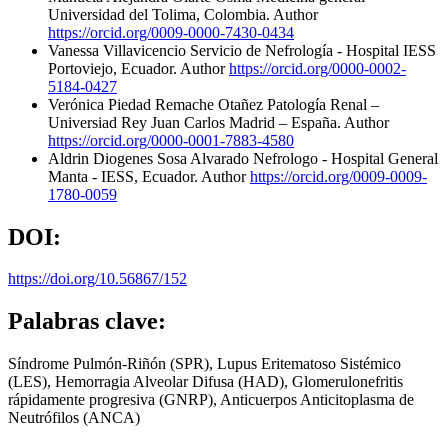
Universidad del Tolima, Colombia.
Author
https://orcid.org/0009-0000-7430-0434
Vanessa Villavicencio
Servicio de Nefrología - Hospital IESS
Portoviejo, Ecuador.
Author
https://orcid.org/0000-0002-
5184-0427
Verónica Piedad Remache Otañez
Patología Renal –
Universiad Rey Juan Carlos Madrid – España.
Author
https://orcid.org/0000-0001-7883-4580
Aldrin Diogenes Sosa Alvarado
Nefrologo - Hospital General
Manta - IESS, Ecuador.
Author
https://orcid.org/0009-0009-
1780-0059
DOI:
https://doi.org/10.56867/152
Palabras clave:
Síndrome Pulmón-Riñón (SPR), Lupus Eritematoso Sistémico
(LES), Hemorragia Alveolar Difusa (HAD), Glomerulonefritis
rápidamente progresiva (GNRP), Anticuerpos Anticitoplasma de
Neutrófilos (ANCA)