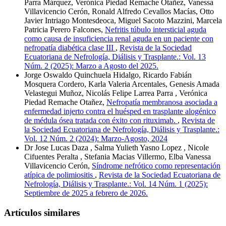
Parra Márquez, Verónica Piedad Remache Otañez, Vanessa
Villavicencio Cerón, Ronald Alfredo Cevallos Macías, Otto
Javier Intriago Montesdeoca, Miguel Sacoto Mazzini, Marcela
Patricia Perero Falcones,
Nefritis túbulo intersticial aguda
como causa de insuficiencia renal aguda en un paciente con
nefropatía diabética clase III
,
Revista de la Sociedad
Ecuatoriana de Nefrología, Diálisis y Trasplante.: Vol. 13
Núm. 2 (2025): Marzo a Agosto del 2025.
Jorge Oswaldo Quinchuela Hidalgo, Ricardo Fabián
Mosquera Cordero, Karla Valeria Arcentales, Genesis Amada
Velastegui Muñoz, Nicolás Felipe Larrea Parra , Verónica
Piedad Remache Otañez,
Nefropatía membranosa asociada a
enfermedad injerto contra el huésped en trasplante alogénico
de médula ósea tratada con éxito con rituximab.
,
Revista de
la Sociedad Ecuatoriana de Nefrología, Diálisis y Trasplante.:
Vol. 12 Núm. 2 (2024): Marzo-Agosto, 2024
Dr Jose Lucas Daza , Salma Yulieth Yasno Lopez , Nicole
Cifuentes Peralta , Stefania Macias Villermo, Elba Vanessa
Villavicencio Cerón,
Síndrome nefrótico como representación
atípica de polimiositis
,
Revista de la Sociedad Ecuatoriana de
Nefrología, Diálisis y Trasplante.: Vol. 14 Núm. 1 (2025):
Septiembre de 2025 a febrero de 2026.
Artículos similares