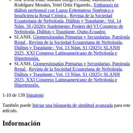
Rodríguez Morales, Yetel Ortiz Figaredo.,
Embarazo en
diálisis peritoneal con Lupus Eritematoso Sistémico e
Insuficiencia Renal Crónica
,
Revista de la Sociedad
Ecuatoriana de Nefrología, Diálisis y Trasplante.: Vol. 14
Núm. 3S (2026): Suplemento: Posters del VI Congreso de
Nefrología, Diálisis y Trasplante, Quito-Ecuador.
SLANH,
Glomerulopatías Primarias y Secundarias, Patología
Renal
,
Revista de la Sociedad Ecuatoriana de Nefrología,
Diálisis y Trasplante.: Vol. 13 Núm. S1 (2025): SLANH
2025, XXI Congreso Latinoamericano de Nefrología e
Hipertensión.
SLANH,
Glomerulopatías Primarias y Secundarias, Patología
Renal
,
Revista de la Sociedad Ecuatoriana de Nefrología,
Diálisis y Trasplante.: Vol. 13 Núm. S1 (2025): SLANH
2025, XXI Congreso Latinoamericano de Nefrología e
Hipertensión.
1-10 de 139
Siguiente
También puede
Iniciar una búsqueda de similitud avanzada
para este
artículo.
Información