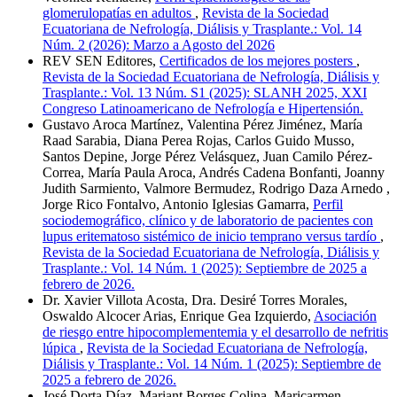
glomerulopatías en adultos
,
Revista de la Sociedad
Ecuatoriana de Nefrología, Diálisis y Trasplante.: Vol. 14
Núm. 2 (2026): Marzo a Agosto del 2026
REV SEN Editores,
Certificados de los mejores posters
,
Revista de la Sociedad Ecuatoriana de Nefrología, Diálisis y
Trasplante.: Vol. 13 Núm. S1 (2025): SLANH 2025, XXI
Congreso Latinoamericano de Nefrología e Hipertensión.
Gustavo Aroca Martínez, Valentina Pérez Jiménez, María
Raad Sarabia, Diana Perea Rojas, Carlos Guido Musso,
Santos Depine, Jorge Pérez Velásquez, Juan Camilo Pérez-
Correa, María Paula Aroca, Andrés Cadena Bonfanti, Joanny
Judith Sarmiento, Valmore Bermudez, Rodrigo Daza Arnedo ,
Jorge Rico Fontalvo, Antonio Iglesias Gamarra,
Perfil
sociodemográfico, clínico y de laboratorio de pacientes con
lupus eritematoso sistémico de inicio temprano versus tardío
,
Revista de la Sociedad Ecuatoriana de Nefrología, Diálisis y
Trasplante.: Vol. 14 Núm. 1 (2025): Septiembre de 2025 a
febrero de 2026.
Dr. Xavier Villota Acosta, Dra. Desiré Torres Morales,
Oswaldo Alcocer Arias, Enrique Gea Izquierdo,
Asociación
de riesgo entre hipocomplementemia y el desarrollo de nefritis
lúpica
,
Revista de la Sociedad Ecuatoriana de Nefrología,
Diálisis y Trasplante.: Vol. 14 Núm. 1 (2025): Septiembre de
2025 a febrero de 2026.
José Dorta Díaz, Mariant Borges Colina, Maricarmen