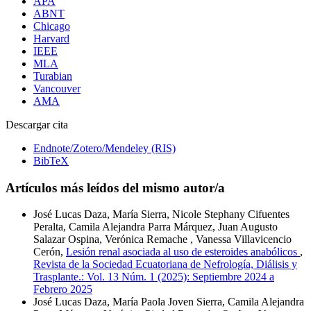
APA
ABNT
Chicago
Harvard
IEEE
MLA
Turabian
Vancouver
AMA
Descargar cita
Endnote/Zotero/Mendeley (RIS)
BibTeX
Artículos más leídos del mismo autor/a
José Lucas Daza, María Sierra, Nicole Stephany Cifuentes
Peralta, Camila Alejandra Parra Márquez, Juan Augusto
Salazar Ospina, Verónica Remache , Vanessa Villavicencio
Cerón,
Lesión renal asociada al uso de esteroides anabólicos
,
Revista de la Sociedad Ecuatoriana de Nefrología, Diálisis y
Trasplante.: Vol. 13 Núm. 1 (2025): Septiembre 2024 a
Febrero 2025
José Lucas Daza, María Paola Joven Sierra, Camila Alejandra