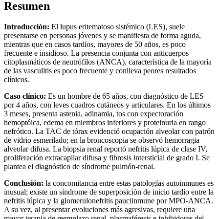
Resumen
Introducción:
El lupus eritematoso sistémico (LES), suele
presentarse en personas jóvenes y se manifiesta de forma aguda,
mientras que en casos tardíos, mayores de 50 años, es poco
frecuente e insidioso. La presencia conjunta con anticuerpos
citoplasmáticos de neutrófilos (ANCA), característica de la mayoría
de las vasculitis es poco frecuente y conlleva peores resultados
clínicos.
Caso clínico:
Es un hombre de 65 años, con diagnóstico de LES
por 4 años, con leves cuadros cutáneos y articulares. En los últimos
3 meses, presenta astenia, adinamia, tos con expectoración
hemoptóica, edema en miembros inferiores y proteinuria en rango
nefrótico. La TAC de tórax evidenció ocupación alveolar con patrón
de vidrio esmerilado; en la broncoscopia se observó hemorragia
alveolar difusa. La biopsia renal reportó nefritis lúpica de clase IV,
proliferación extracapilar difusa y fibrosis intersticial de grado I. Se
plantea el diagnóstico de síndrome pulmón-renal.
Conclusión:
la concomitancia entre estas patologías autoinmunes es
inusual; existe un síndrome de superposición de inicio tardío entre la
nefritis lúpica y la glomerulonefritis pauciinmune por MPO-ANCA.
A su vez, al presentar evoluciones más agresivas, requiere una
mayor terapia de reemplazo renal, plasmaféresis e inhibidores del