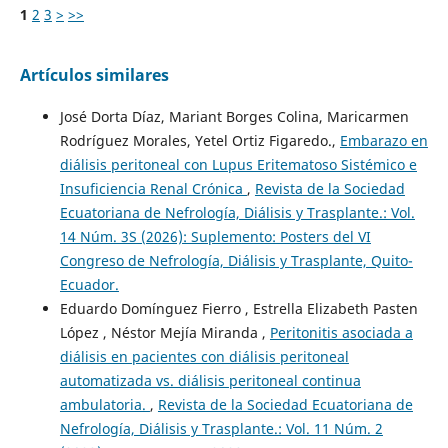
1
2
3
>
>>
Artículos similares
José Dorta Díaz, Mariant Borges Colina, Maricarmen
Rodríguez Morales, Yetel Ortiz Figaredo.,
Embarazo en
diálisis peritoneal con Lupus Eritematoso Sistémico e
Insuficiencia Renal Crónica
,
Revista de la Sociedad
Ecuatoriana de Nefrología, Diálisis y Trasplante.: Vol.
14 Núm. 3S (2026): Suplemento: Posters del VI
Congreso de Nefrología, Diálisis y Trasplante, Quito-
Ecuador.
Eduardo Domínguez Fierro , Estrella Elizabeth Pasten
López , Néstor Mejía Miranda ,
Peritonitis asociada a
diálisis en pacientes con diálisis peritoneal
automatizada vs. diálisis peritoneal continua
ambulatoria.
,
Revista de la Sociedad Ecuatoriana de
Nefrología, Diálisis y Trasplante.: Vol. 11 Núm. 2