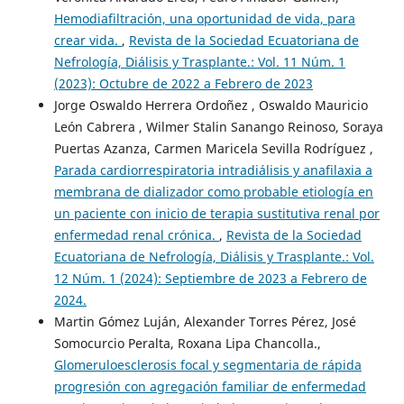
Hemodiafiltración, una oportunidad de vida, para
crear vida.
,
Revista de la Sociedad Ecuatoriana de
Nefrología, Diálisis y Trasplante.: Vol. 11 Núm. 1
(2023): Octubre de 2022 a Febrero de 2023
Jorge Oswaldo Herrera Ordoñez , Oswaldo Mauricio
León Cabrera , Wilmer Stalin Sanango Reinoso, Soraya
Puertas Azanza, Carmen Maricela Sevilla Rodríguez ,
Parada cardiorrespiratoria intradiálisis y anafilaxia a
membrana de dializador como probable etiología en
un paciente con inicio de terapia sustitutiva renal por
enfermedad renal crónica.
,
Revista de la Sociedad
Ecuatoriana de Nefrología, Diálisis y Trasplante.: Vol.
12 Núm. 1 (2024): Septiembre de 2023 a Febrero de
2024.
Martin Gómez Luján, Alexander Torres Pérez, José
Somocurcio Peralta, Roxana Lipa Chancolla.,
Glomeruloesclerosis focal y segmentaria de rápida
progresión con agregación familiar de enfermedad