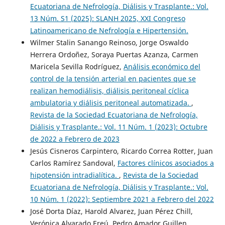
Ecuatoriana de Nefrología, Diálisis y Trasplante.: Vol.
13 Núm. S1 (2025): SLANH 2025, XXI Congreso
Latinoamericano de Nefrología e Hipertensión.
Wilmer Stalin Sanango Reinoso, Jorge Oswaldo
Herrera Ordoñez, Soraya Puertas Azanza, Carmen
Maricela Sevilla Rodríguez,
Análisis económico del
control de la tensión arterial en pacientes que se
realizan hemodiálisis, diálisis peritoneal cíclica
ambulatoria y diálisis peritoneal automatizada.
,
Revista de la Sociedad Ecuatoriana de Nefrología,
Diálisis y Trasplante.: Vol. 11 Núm. 1 (2023): Octubre
de 2022 a Febrero de 2023
Jesús Cisneros Carpintero, Ricardo Correa Rotter, Juan
Carlos Ramírez Sandoval,
Factores clínicos asociados a
hipotensión intradialítica.
,
Revista de la Sociedad
Ecuatoriana de Nefrología, Diálisis y Trasplante.: Vol.
10 Núm. 1 (2022): Septiembre 2021 a Febrero del 2022
José Dorta Díaz, Harold Alvarez, Juan Pérez Chill,
Verónica Alvarado Ereú, Pedro Amador Guillen,