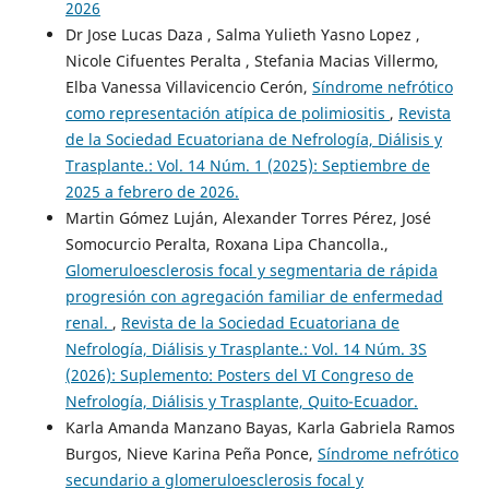
2026
Dr Jose Lucas Daza , Salma Yulieth Yasno Lopez ,
Nicole Cifuentes Peralta , Stefania Macias Villermo,
Elba Vanessa Villavicencio Cerón,
Síndrome nefrótico
como representación atípica de polimiositis
,
Revista
de la Sociedad Ecuatoriana de Nefrología, Diálisis y
Trasplante.: Vol. 14 Núm. 1 (2025): Septiembre de
2025 a febrero de 2026.
Martin Gómez Luján, Alexander Torres Pérez, José
Somocurcio Peralta, Roxana Lipa Chancolla.,
Glomeruloesclerosis focal y segmentaria de rápida
progresión con agregación familiar de enfermedad
renal.
,
Revista de la Sociedad Ecuatoriana de
Nefrología, Diálisis y Trasplante.: Vol. 14 Núm. 3S
(2026): Suplemento: Posters del VI Congreso de
Nefrología, Diálisis y Trasplante, Quito-Ecuador.
Karla Amanda Manzano Bayas, Karla Gabriela Ramos
Burgos, Nieve Karina Peña Ponce,
Síndrome nefrótico
secundario a glomeruloesclerosis focal y