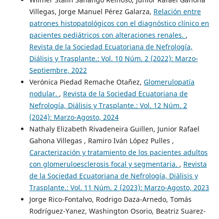
Villegas, Jorge Manuel Pérez Galarza,
Relación entre
patrones histopatológicos con el diagnóstico clínico en
pacientes pediátricos con alteraciones renales.
,
Revista de la Sociedad Ecuatoriana de Nefrología,
Diálisis y Trasplante.: Vol. 10 Núm. 2 (2022): Marzo-
Septiembre, 2022
Verónica Piedad Remache Otañez,
Glomerulopatía
nodular.
,
Revista de la Sociedad Ecuatoriana de
Nefrología, Diálisis y Trasplante.: Vol. 12 Núm. 2
(2024): Marzo-Agosto, 2024
Nathaly Elizabeth Rivadeneira Guillen, Junior Rafael
Gahona Villegas , Ramiro Iván López Pulles ,
Caracterización y tratamiento de los pacientes adultos
con glomeruloesclerosis focal y segmentaria.
,
Revista
de la Sociedad Ecuatoriana de Nefrología, Diálisis y
Trasplante.: Vol. 11 Núm. 2 (2023): Marzo-Agosto, 2023
Jorge Rico-Fontalvo, Rodrigo Daza-Arnedo, Tomás
Rodríguez-Yanez, Washington Osorio, Beatriz Suarez-