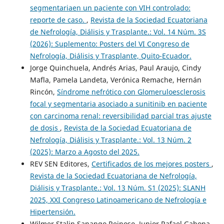
segmentariaen un paciente con VIH controlado:
reporte de caso.
,
Revista de la Sociedad Ecuatoriana
de Nefrología, Diálisis y Trasplante.: Vol. 14 Núm. 3S
(2026): Suplemento: Posters del VI Congreso de
Nefrología, Diálisis y Trasplante, Quito-Ecuador.
Jorge Quinchuela, Andrés Arias, Paul Araujo, Cindy
Mafla, Pamela Landeta, Verónica Remache, Hernán
Rincón,
Síndrome nefrótico con Glomeruloesclerosis
focal y segmentaria asociado a sunitinib en paciente
con carcinoma renal: reversibilidad parcial tras ajuste
de dosis
,
Revista de la Sociedad Ecuatoriana de
Nefrología, Diálisis y Trasplante.: Vol. 13 Núm. 2
(2025): Marzo a Agosto del 2025.
REV SEN Editores,
Certificados de los mejores posters
,
Revista de la Sociedad Ecuatoriana de Nefrología,
Diálisis y Trasplante.: Vol. 13 Núm. S1 (2025): SLANH
2025, XXI Congreso Latinoamericano de Nefrología e
Hipertensión.
Wilmer Stalin Sanango Reinoso, Junior Rafael Gahona