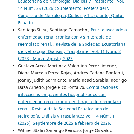
Ecuatoriana de Nefrología, Diálisis y Trasplante.: Vol.
14 Núm. 3S (2026): Suplemento: Posters del VI
Congreso de Nefrología, Diálisis y Trasplante, Quito-
Ecuador.
Santiago Silva , Santiago Camacho ,
Prurito asociado a
enfermedad renal crónica con y sin terapia de
reemplazo renal.
,
Revista de la Sociedad Ecuatoriana
de Nefrología, Diálisis y Trasplante.: Vol. 11 Núm. 2
(2023): Marzo-Agosto, 2023
Gustavo Aroca Martínez, Valentina Pérez Jiménez,
Diana Marcela Perea Rojas, Andrés Cadena Bonfanti,
Joanny Judith Sarmiento, María Raad Sarabia, Rodrigo
Daza Arnedo, Jorge Rico Fontalvo,
Complicaciones
infecciosas en pacientes hospitalizados con
enfermedad renal crónica en terapia de reemplazo
renal
,
Revista de la Sociedad Ecuatoriana de
Nefrología, Diálisis y Trasplante.: Vol. 14 Núm. 1
(2025): Septiembre de 2025 a febrero de 2026.
Wilmer Stalin Sanango Reinoso, Jorge Oswaldo