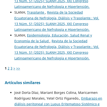
13 Núm. S1 (2025): SLANH 2025, XXI Congreso
Latinoamericano de Nefrología e Hipertensión.
SLANH,
Trasplante
,
Revista de la Sociedad
Ecuatoriana de Nefrología, Diálisis y Trasplante.: Vol.
13 Núm. S1 (2025): SLANH 2025, XXI Congreso
Latinoamericano de Nefrología e Hipertensión.
SLANH,
Epidemiología, Educación, Salud Renal y
Economía de la Salud
,
Revista de la Sociedad
Ecuatoriana de Nefrología, Diálisis y Trasplante.: Vol.
13 Núm. S1 (2025): SLANH 2025, XXI Congreso
Latinoamericano de Nefrología e Hipertensión.
1
2
3
>
>>
Artículos similares
José Dorta Díaz, Mariant Borges Colina, Maricarmen
Rodríguez Morales, Yetel Ortiz Figaredo.,
Embarazo en
diálisis peritoneal con Lupus Eritematoso Sistémico e