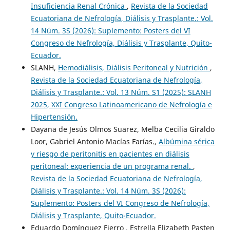
Insuficiencia Renal Crónica
,
Revista de la Sociedad
Ecuatoriana de Nefrología, Diálisis y Trasplante.: Vol.
14 Núm. 3S (2026): Suplemento: Posters del VI
Congreso de Nefrología, Diálisis y Trasplante, Quito-
Ecuador.
SLANH,
Hemodiálisis, Diálisis Peritoneal y Nutrición
,
Revista de la Sociedad Ecuatoriana de Nefrología,
Diálisis y Trasplante.: Vol. 13 Núm. S1 (2025): SLANH
2025, XXI Congreso Latinoamericano de Nefrología e
Hipertensión.
Dayana de Jesús Olmos Suarez, Melba Cecilia Giraldo
Loor, Gabriel Antonio Macías Farías.,
Albúmina sérica
y riesgo de peritonitis en pacientes en diálisis
peritoneal: experiencia de un programa renal.
,
Revista de la Sociedad Ecuatoriana de Nefrología,
Diálisis y Trasplante.: Vol. 14 Núm. 3S (2026):
Suplemento: Posters del VI Congreso de Nefrología,
Diálisis y Trasplante, Quito-Ecuador.
Eduardo Domínguez Fierro , Estrella Elizabeth Pasten