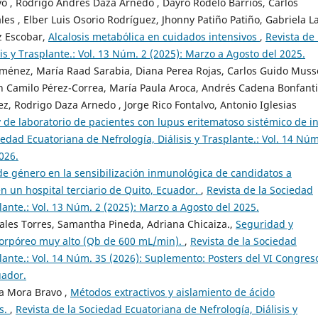
o , Rodrigo Andres Daza Arnedo , Dayro Rodelo Barrios, Carlos
es , Elber Luis Osorio Rodríguez, Jhonny Patiño Patiño, Gabriela L
z Escobar,
Alcalosis metabólica en cuidados intensivos
,
Revista de 
is y Trasplante.: Vol. 13 Núm. 2 (2025): Marzo a Agosto del 2025.
iménez, María Raad Sarabia, Diana Perea Rojas, Carlos Guido Muss
n Camilo Pérez-Correa, María Paula Aroca, Andrés Cadena Bonfanti
, Rodrigo Daza Arnedo , Jorge Rico Fontalvo, Antonio Iglesias
 y de laboratorio de pacientes con lupus eritematoso sistémico de in
iedad Ecuatoriana de Nefrología, Diálisis y Trasplante.: Vol. 14 Núm
026.
de género en la sensibilización inmunológica de candidatos a
n un hospital terciario de Quito, Ecuador.
,
Revista de la Sociedad
lante.: Vol. 13 Núm. 2 (2025): Marzo a Agosto del 2025.
ales Torres, Samantha Pineda, Adriana Chicaiza.,
Seguridad y
acorpóreo muy alto (Qb de 600 mL/min).
,
Revista de la Sociedad
plante.: Vol. 14 Núm. 3S (2026): Suplemento: Posters del VI Congres
uador.
na Mora Bravo ,
Métodos extractivos y aislamiento de ácido
es.
,
Revista de la Sociedad Ecuatoriana de Nefrología, Diálisis y