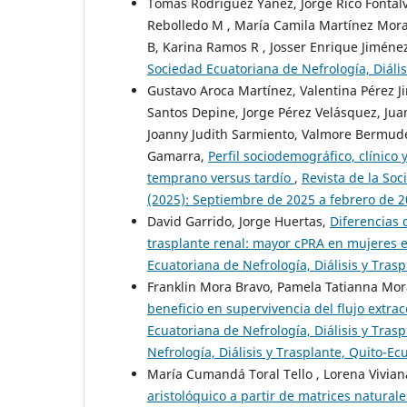
Tomas Rodríguez Yánez, Jorge Rico Fontalv
Rebolledo M , María Camila Martínez Moral
B, Karina Ramos R , Josser Enrique Jiméne
Sociedad Ecuatoriana de Nefrología, Diális
Gustavo Aroca Martínez, Valentina Pérez J
Santos Depine, Jorge Pérez Velásquez, Jua
Joanny Judith Sarmiento, Valmore Bermudez
Gamarra,
Perfil sociodemográfico, clínico
temprano versus tardío
,
Revista de la Soc
(2025): Septiembre de 2025 a febrero de 2
David Garrido, Jorge Huertas,
Diferencias 
trasplante renal: mayor cPRA en mujeres e
Ecuatoriana de Nefrología, Diálisis y Trasp
Franklin Mora Bravo, Pamela Tatianna Mor
beneficio en supervivencia del flujo extr
Ecuatoriana de Nefrología, Diálisis y Tras
Nefrología, Diálisis y Trasplante, Quito-Ec
María Cumandá Toral Tello , Lorena Vivia
aristolóquico a partir de matrices natural