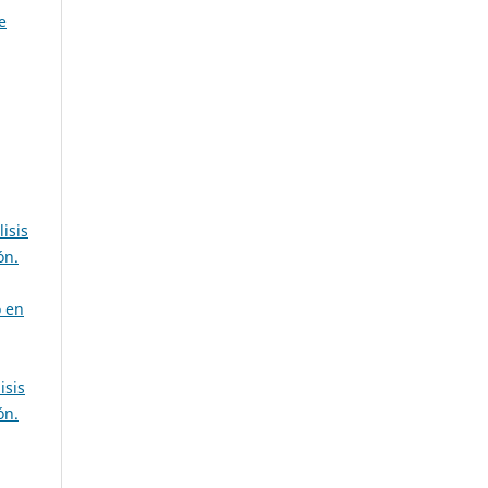
e
isis
ón.
o en
isis
ón.