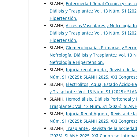
SLANH,
Enfermedad Renal Crónica y sus 
Diálisis y Trasplante.: Vol. 13 Núm. S1 (2
Hipertensión.
SLANH,
Accesos Vasculares y Nefrología I
Diálisis y Trasplante.: Vol. 13 Núm. S1 (2
Hipertensión.
SLANH,
Glomerulopatías Primarias y Secun
Nefrología, Diálisis y Trasplante.: Vol. 1
Nefrología e Hipertensión.
SLANH,
Injuria renal aguda
,
Revista de la
Núm. S1 (2025): SLANH 2025, XXI Congreso
SLANH,
Electrolitos, Agua, Estado Ácido-Ba
y Trasplante.: Vol. 13 Núm. S1 (2025): SL
SLANH,
Hemodiálisis, Diálisis Peritoneal y
Trasplante.: Vol. 13 Núm. S1 (2025): SLAN
SLANH,
Injuria Renal Aguda
,
Revista de la
Núm. S1 (2025): SLANH 2025, XXI Congreso
SLANH,
Trasplante
,
Revista de la Sociedad
(2025): SLANH 2025, XXI Congreso Latinoa