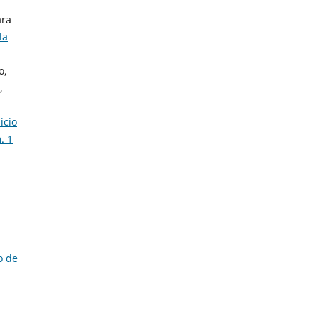
ara
la
o,
,
icio
. 1
o de