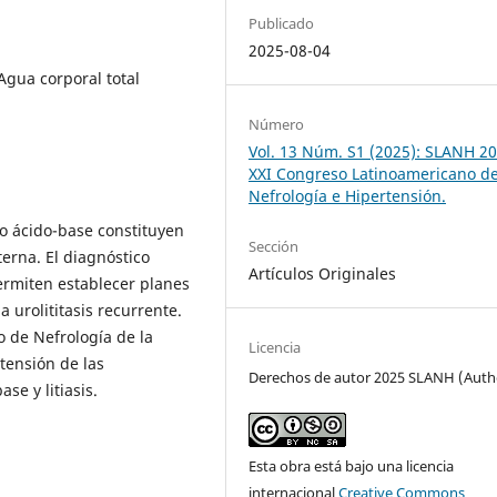
Publicado
2025-08-04
, Agua corporal total
Número
Vol. 13 Núm. S1 (2025): SLANH 20
XXI Congreso Latinoamericano d
Nefrología e Hipertensión.
o ácido-base constituyen
Sección
erna. El diagnóstico
Artículos Originales
permiten establecer planes
urolititasis recurrente.
o de Nefrología de la
Licencia
tensión de las
Derechos de autor 2025 SLANH (Auth
se y litiasis.
Esta obra está bajo una licencia
internacional
Creative Commons