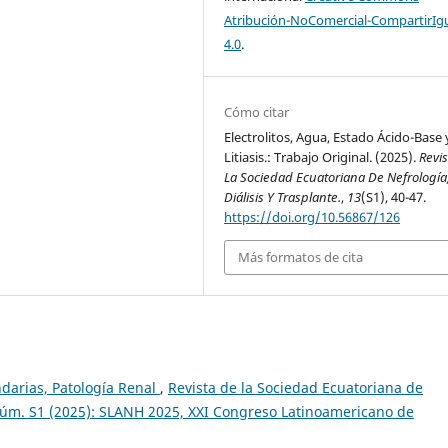
Atribución-NoComercial-CompartirIg
4.0
.
Cómo citar
Electrolitos, Agua, Estado Ácido-Base 
Litiasis.: Trabajo Original. (2025).
Revi
La Sociedad Ecuatoriana De Nefrología
Diálisis Y Trasplante.
,
13
(S1), 40-47.
https://doi.org/10.56867/126
Más formatos de cita
darias, Patología Renal
,
Revista de la Sociedad Ecuatoriana de
3 Núm. S1 (2025): SLANH 2025, XXI Congreso Latinoamericano de