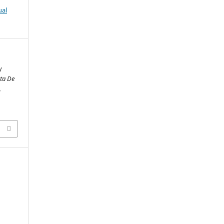
ual
y
sta De
,