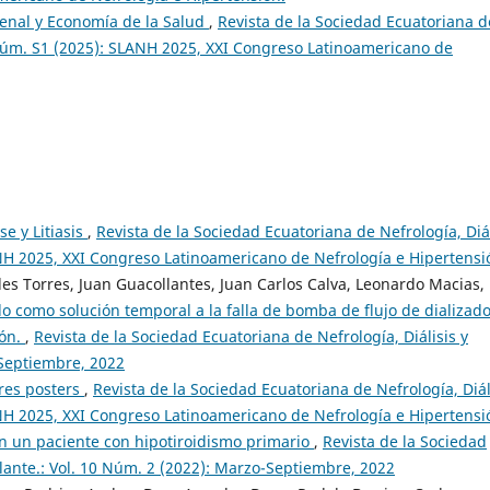
Renal y Economía de la Salud
,
Revista de la Sociedad Ecuatoriana d
3 Núm. S1 (2025): SLANH 2025, XXI Congreso Latinoamericano de
se y Litiasis
,
Revista de la Sociedad Ecuatoriana de Nefrología, Diál
ANH 2025, XXI Congreso Latinoamericano de Nefrología e Hipertensi
es Torres, Juan Guacollantes, Juan Carlos Calva, Leonardo Macias,
do como solución temporal a la falla de bomba de flujo de dializad
ión.
,
Revista de la Sociedad Ecuatoriana de Nefrología, Diálisis y
-Septiembre, 2022
ores posters
,
Revista de la Sociedad Ecuatoriana de Nefrología, Diál
ANH 2025, XXI Congreso Latinoamericano de Nefrología e Hipertensi
 en un paciente con hipotiroidismo primario
,
Revista de la Sociedad
plante.: Vol. 10 Núm. 2 (2022): Marzo-Septiembre, 2022