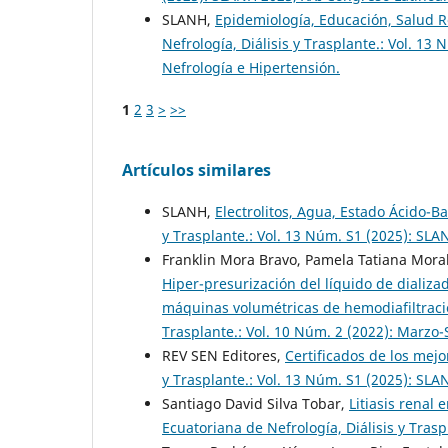
SLANH,
Epidemiología, Educación, Salud 
Nefrología, Diálisis y Trasplante.: Vol. 1
Nefrología e Hipertensión.
1
2
3
>
>>
Artículos similares
SLANH,
Electrolitos, Agua, Estado Ácido-Ba
y Trasplante.: Vol. 13 Núm. S1 (2025): SL
Franklin Mora Bravo, Pamela Tatiana Moral
Hiper-presurización del líquido de dializa
máquinas volumétricas de hemodiafiltrac
Trasplante.: Vol. 10 Núm. 2 (2022): Marzo
REV SEN Editores,
Certificados de los mej
y Trasplante.: Vol. 13 Núm. S1 (2025): SL
Santiago David Silva Tobar,
Litiasis renal
Ecuatoriana de Nefrología, Diálisis y Tras