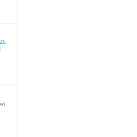
25,
e
or)