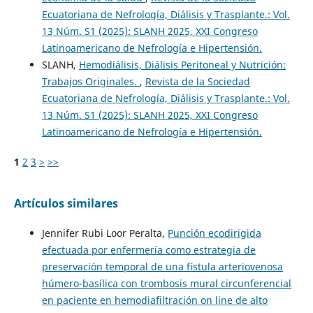
Ecuatoriana de Nefrología, Diálisis y Trasplante.: Vol.
13 Núm. S1 (2025): SLANH 2025, XXI Congreso
Latinoamericano de Nefrología e Hipertensión.
SLANH,
Hemodiálisis, Diálisis Peritoneal y Nutrición:
Trabajos Originales.
,
Revista de la Sociedad
Ecuatoriana de Nefrología, Diálisis y Trasplante.: Vol.
13 Núm. S1 (2025): SLANH 2025, XXI Congreso
Latinoamericano de Nefrología e Hipertensión.
1
2
3
>
>>
Artículos similares
Jennifer Rubi Loor Peralta,
Punción ecodirigida
efectuada por enfermería como estrategia de
preservación temporal de una fístula arteriovenosa
húmero-basílica con trombosis mural circunferencial
en paciente en hemodiafiltración on line de alto