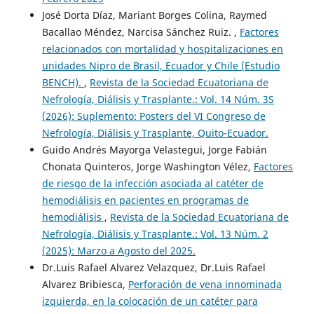
José Dorta Díaz, Mariant Borges Colina, Raymed
Bacallao Méndez, Narcisa Sánchez Ruiz. ,
Factores
relacionados con mortalidad y hospitalizaciones en
unidades Nipro de Brasil, Ecuador y Chile (Estudio
BENCH).
,
Revista de la Sociedad Ecuatoriana de
Nefrología, Diálisis y Trasplante.: Vol. 14 Núm. 3S
(2026): Suplemento: Posters del VI Congreso de
Nefrología, Diálisis y Trasplante, Quito-Ecuador.
Guido Andrés Mayorga Velastegui, Jorge Fabián
Chonata Quinteros, Jorge Washington Vélez,
Factores
de riesgo de la infección asociada al catéter de
hemodiálisis en pacientes en programas de
hemodiálisis
,
Revista de la Sociedad Ecuatoriana de
Nefrología, Diálisis y Trasplante.: Vol. 13 Núm. 2
(2025): Marzo a Agosto del 2025.
Dr.Luis Rafael Alvarez Velazquez, Dr.Luis Rafael
Alvarez Bribiesca,
Perforación de vena innominada
izquierda, en la colocación de un catéter para