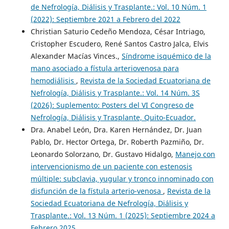
de Nefrología, Diálisis y Trasplante.: Vol. 10 Núm. 1
(2022): Septiembre 2021 a Febrero del 2022
Christian Saturio Cedeño Mendoza, César Intriago,
Cristopher Escudero, René Santos Castro Jalca, Elvis
Alexander Macías Vinces.,
Síndrome isquémico de la
mano asociado a fístula arteriovenosa para
hemodiálisis
,
Revista de la Sociedad Ecuatoriana de
Nefrología, Diálisis y Trasplante.: Vol. 14 Núm. 3S
(2026): Suplemento: Posters del VI Congreso de
Nefrología, Diálisis y Trasplante, Quito-Ecuador.
Dra. Anabel León, Dra. Karen Hernández, Dr. Juan
Pablo, Dr. Hector Ortega, Dr. Roberth Pazmiño, Dr.
Leonardo Solorzano, Dr. Gustavo Hidalgo,
Manejo con
intervencionismo de un paciente con estenosis
múltiple: subclavia, yugular y tronco innominado con
disfunción de la fístula arterio-venosa
,
Revista de la
Sociedad Ecuatoriana de Nefrología, Diálisis y
Trasplante.: Vol. 13 Núm. 1 (2025): Septiembre 2024 a
Febrero 2025