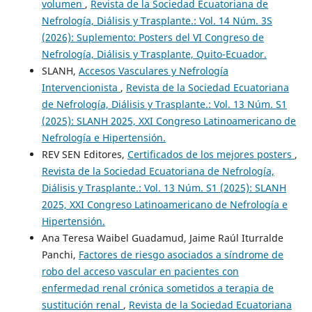
volumen
,
Revista de la Sociedad Ecuatoriana de
Nefrología, Diálisis y Trasplante.: Vol. 14 Núm. 3S
(2026): Suplemento: Posters del VI Congreso de
Nefrología, Diálisis y Trasplante, Quito-Ecuador.
SLANH,
Accesos Vasculares y Nefrología
Intervencionista
,
Revista de la Sociedad Ecuatoriana
de Nefrología, Diálisis y Trasplante.: Vol. 13 Núm. S1
(2025): SLANH 2025, XXI Congreso Latinoamericano de
Nefrología e Hipertensión.
REV SEN Editores,
Certificados de los mejores posters
,
Revista de la Sociedad Ecuatoriana de Nefrología,
Diálisis y Trasplante.: Vol. 13 Núm. S1 (2025): SLANH
2025, XXI Congreso Latinoamericano de Nefrología e
Hipertensión.
Ana Teresa Waibel Guadamud, Jaime Raúl Iturralde
Panchi,
Factores de riesgo asociados a síndrome de
robo del acceso vascular en pacientes con
enfermedad renal crónica sometidos a terapia de
sustitución renal
,
Revista de la Sociedad Ecuatoriana