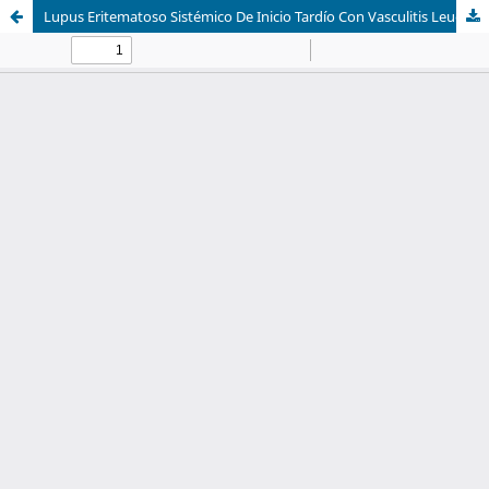
Lupus Eritematoso Sistémico De Inicio Tardío Con Vasculitis Leucocitoclástica, Hipertensión Arterial, Miocarditis y Nefritis Lúpica