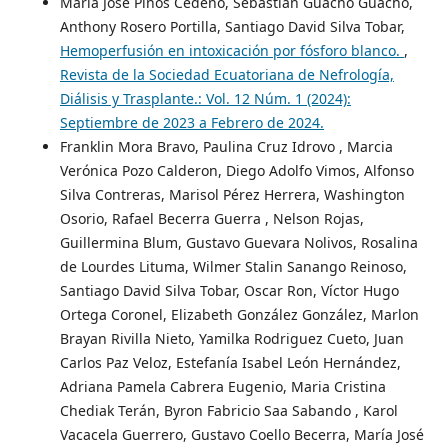
María José Pinos Cedeño, Sebastián Guacho Guacho,
Anthony Rosero Portilla, Santiago David Silva Tobar,
Hemoperfusión en intoxicación por fósforo blanco.
,
Revista de la Sociedad Ecuatoriana de Nefrología,
Diálisis y Trasplante.: Vol. 12 Núm. 1 (2024):
Septiembre de 2023 a Febrero de 2024.
Franklin Mora Bravo, Paulina Cruz Idrovo , Marcia
Verónica Pozo Calderon, Diego Adolfo Vimos, Alfonso
Silva Contreras, Marisol Pérez Herrera, Washington
Osorio, Rafael Becerra Guerra , Nelson Rojas,
Guillermina Blum, Gustavo Guevara Nolivos, Rosalina
de Lourdes Lituma, Wilmer Stalin Sanango Reinoso,
Santiago David Silva Tobar, Oscar Ron, Víctor Hugo
Ortega Coronel, Elizabeth González González, Marlon
Brayan Rivilla Nieto, Yamilka Rodriguez Cueto, Juan
Carlos Paz Veloz, Estefanía Isabel León Hernández,
Adriana Pamela Cabrera Eugenio, Maria Cristina
Chediak Terán, Byron Fabricio Saa Sabando , Karol
Vacacela Guerrero, Gustavo Coello Becerra, María José