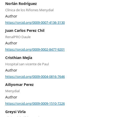
Norlán Rodríguez
Clínica de los Riñones Menydial
Author
https://orcid.org/0009-0007-4136-3130
Juan Carlos Perez Chil
RenalPRO Daule
Author
https://orcid.org/0009-0002-8477-9201
Cristhian Mejía
Hospital san vicente de Paul
Author
https://orcid.org/0009-0004-0816-7646
Ailiyomar Perez
Menydial
Author
https://orcid.org/0009-0009-1510-7226
Greysi Virla