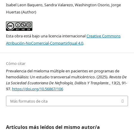
Isabel Leon Baquero, Sandra Valarezo, Washington Osorio, Jorge
Huertas (Author)
Esta obra está bajo una licencia internacional
Creative Commons
Atribución-NoComercial-CompartirIgual 4.0
.
Cómo citar
Prevalencia del mieloma múltiple en pacientes en programas de
hemodiálisis: Un estudio transversal multicéntrico. (2025).
Revista De
La Sociedad Ecuatoriana De Nefrología, Diálisis Y Trasplante.
,
13
(2), 91-
97.
https://doi.org/10.56867/106
Más formatos de cita
Artículos más leídos del mismo autor/a