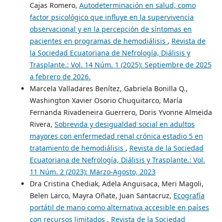
Cajas Romero,
Autodeterminación en salud, como
factor psicológico que influye en la supervivencia
observacional y en la percepción de síntomas en
pacientes en programas de hemodiálisis
,
Revista de
la Sociedad Ecuatoriana de Nefrología, Diálisis y
Trasplante.: Vol. 14 Núm. 1 (2025): Septiembre de 2025
a febrero de 2026.
Marcela Valladares Benítez, Gabriela Bonilla Q.,
Washington Xavier Osorio Chuquitarco, María
Fernanda Rivadeneira Guerrero, Doris Yvonne Almeida
Rivera,
Sobrevida y desigualdad social en adultos
mayores con enfermedad renal crónica estadio 5 en
tratamiento de hemodiálisis
,
Revista de la Sociedad
Ecuatoriana de Nefrología, Diálisis y Trasplante.: Vol.
11 Núm. 2 (2023): Marzo-Agosto, 2023
Dra Cristina Chediak, Adela Anguisaca, Meri Magoli,
Belen Larco, Mayra Oñate, Juan Santacruz,
Ecografía
portátil de mano como alternativa accesible en países
con recursos limitados
,
Revista de la Sociedad