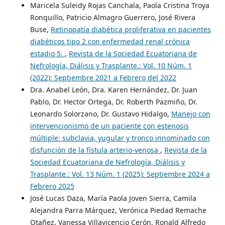
Maricela Suleidy Rojas Canchala, Paola Cristina Troya
Ronquillo, Patricio Almagro Guerrero, José Rivera
Buse,
Retinopatía diabética proliferativa en pacientes
diabéticos tipo 2 con enfermedad renal crónica
estadio 5.
,
Revista de la Sociedad Ecuatoriana de
Nefrología, Diálisis y Trasplante.: Vol. 10 Núm. 1
(2022): Septiembre 2021 a Febrero del 2022
Dra. Anabel León, Dra. Karen Hernández, Dr. Juan
Pablo, Dr. Hector Ortega, Dr. Roberth Pazmiño, Dr.
Leonardo Solorzano, Dr. Gustavo Hidalgo,
Manejo con
intervencionismo de un paciente con estenosis
múltiple: subclavia, yugular y tronco innominado con
disfunción de la fístula arterio-venosa
,
Revista de la
Sociedad Ecuatoriana de Nefrología, Diálisis y
Trasplante.: Vol. 13 Núm. 1 (2025): Septiembre 2024 a
Febrero 2025
José Lucas Daza, María Paola Joven Sierra, Camila
Alejandra Parra Márquez, Verónica Piedad Remache
Otañez, Vanessa Villavicencio Cerón, Ronald Alfredo