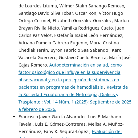
de Lourdes Lituma, Wilmer Stalin Sanango Reinoso,
Santiago David Silva Tobar, Oscar Ron, Víctor Hugo
Ortega Coronel, Elizabeth González González, Marlon
Brayan Rivilla Nieto, Yamilka Rodriguez Cueto, Juan
Carlos Paz Veloz, Estefanía Isabel León Hernández,
Adriana Pamela Cabrera Eugenio, Maria Cristina
Chediak Terán, Byron Fabricio Saa Sabando , Karol
Vacacela Guerrero, Gustavo Coello Becerra, María José
Cajas Romero,
Autodeterminación en salud, como
factor psicológico que influye en la supervivencia
observacional y en la percepción de síntomas en
pacientes en programas de hemodiálisis
,
Revista de
la Sociedad Ecuatoriana de Nefrología, Diálisis y
Trasplante.: Vol. 14 Núm. 1 (2025): Septiembre de 2025
a febrero de 2026.
Francisco Javier García Alvarado , Luis F. Machado-
Favela , Luis E. Gómez-Contreras, Melisa A. Muñoz-
Hernández, Fany K. Segura-López ,
Evaluación del