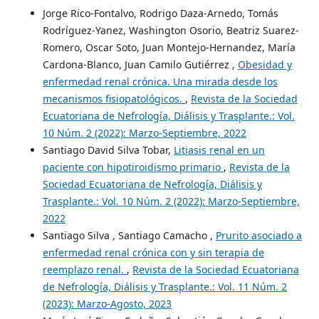
Jorge Rico-Fontalvo, Rodrigo Daza-Arnedo, Tomás
Rodríguez-Yanez, Washington Osorio, Beatriz Suarez-
Romero, Oscar Soto, Juan Montejo-Hernandez, María
Cardona-Blanco, Juan Camilo Gutiérrez ,
Obesidad y
enfermedad renal crónica. Una mirada desde los
mecanismos fisiopatológicos.
,
Revista de la Sociedad
Ecuatoriana de Nefrología, Diálisis y Trasplante.: Vol.
10 Núm. 2 (2022): Marzo-Septiembre, 2022
Santiago David Silva Tobar,
Litiasis renal en un
paciente con hipotiroidismo primario
,
Revista de la
Sociedad Ecuatoriana de Nefrología, Diálisis y
Trasplante.: Vol. 10 Núm. 2 (2022): Marzo-Septiembre,
2022
Santiago Silva , Santiago Camacho ,
Prurito asociado a
enfermedad renal crónica con y sin terapia de
reemplazo renal.
,
Revista de la Sociedad Ecuatoriana
de Nefrología, Diálisis y Trasplante.: Vol. 11 Núm. 2
(2023): Marzo-Agosto, 2023