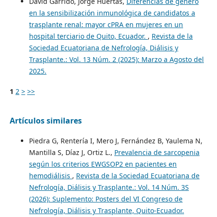
David Garrido, Jorge Huertas,
Diferencias de género
en la sensibilización inmunológica de candidatos a
trasplante renal: mayor cPRA en mujeres en un
hospital terciario de Quito, Ecuador.
,
Revista de la
Sociedad Ecuatoriana de Nefrología, Diálisis y
Trasplante.: Vol. 13 Núm. 2 (2025): Marzo a Agosto del
2025.
1
2
>
>>
Artículos similares
Piedra G, Rentería I, Mero J, Fernández B, Yaulema N,
Mantilla S, Díaz J, Ortiz L.,
Prevalencia de sarcopenia
según los criterios EWGSOP2 en pacientes en
hemodiálisis
,
Revista de la Sociedad Ecuatoriana de
Nefrología, Diálisis y Trasplante.: Vol. 14 Núm. 3S
(2026): Suplemento: Posters del VI Congreso de
Nefrología, Diálisis y Trasplante, Quito-Ecuador.