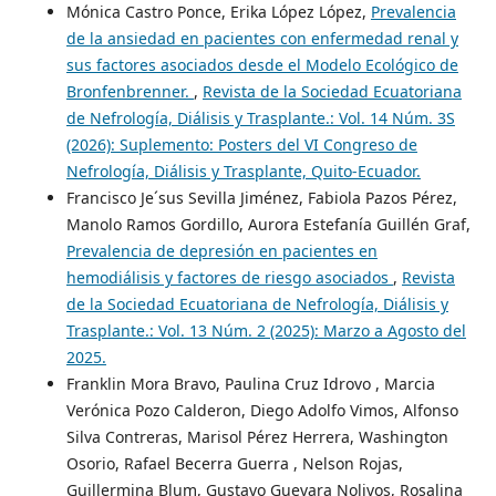
Mónica Castro Ponce, Erika López López,
Prevalencia
de la ansiedad en pacientes con enfermedad renal y
sus factores asociados desde el Modelo Ecológico de
Bronfenbrenner.
,
Revista de la Sociedad Ecuatoriana
de Nefrología, Diálisis y Trasplante.: Vol. 14 Núm. 3S
(2026): Suplemento: Posters del VI Congreso de
Nefrología, Diálisis y Trasplante, Quito-Ecuador.
Francisco Je´sus Sevilla Jiménez, Fabiola Pazos Pérez,
Manolo Ramos Gordillo, Aurora Estefanía Guillén Graf,
Prevalencia de depresión en pacientes en
hemodiálisis y factores de riesgo asociados
,
Revista
de la Sociedad Ecuatoriana de Nefrología, Diálisis y
Trasplante.: Vol. 13 Núm. 2 (2025): Marzo a Agosto del
2025.
Franklin Mora Bravo, Paulina Cruz Idrovo , Marcia
Verónica Pozo Calderon, Diego Adolfo Vimos, Alfonso
Silva Contreras, Marisol Pérez Herrera, Washington
Osorio, Rafael Becerra Guerra , Nelson Rojas,
Guillermina Blum, Gustavo Guevara Nolivos, Rosalina