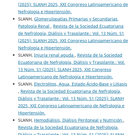
(2025): SLANH 2025, XXI Congreso Latinoamericano de
Nefrología e Hipertensión.
SLANH,
Glomerulopatías Primarias y Secundarias,
Patología Renal
,
Revista de la Sociedad Ecuatoriana
de Nefrología, Diálisis y Trasplante.: Vol. 13 Núm. S1
(2025): SLANH 2025, XXI Congreso Latinoamericano de
Nefrología e Hipertensión.
SLANH,
Injuria renal aguda
,
Revista de la Sociedad
Ecuatoriana de Nefrología, Diálisis y Trasplante.: Vol.
13 Núm. S1 (2025): SLANH 2025, XXI Congreso
Latinoamericano de Nefrología e Hipertensión.
SLANH,
Electrolitos, Agua, Estado Ácido-Base y Litiasis
,
Revista de la Sociedad Ecuatoriana de Nefrología,
Diálisis y Trasplante.: Vol. 13 Núm. S1 (2025): SLANH
2025, XXI Congreso Latinoamericano de Nefrología e
Hipertensión.
SLANH,
Hemodiálisis, Diálisis Peritoneal y Nutrición
,
Revista de la Sociedad Ecuatoriana de Nefrología,
Diálisis y Trasplante.: Vol. 13 Núm. S1 (2025): SLANH