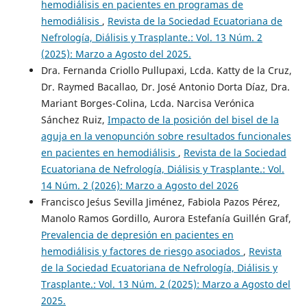
hemodiálisis en pacientes en programas de
hemodiálisis
,
Revista de la Sociedad Ecuatoriana de
Nefrología, Diálisis y Trasplante.: Vol. 13 Núm. 2
(2025): Marzo a Agosto del 2025.
Dra. Fernanda Criollo Pullupaxi, Lcda. Katty de la Cruz,
Dr. Raymed Bacallao, Dr. José Antonio Dorta Díaz, Dra.
Mariant Borges-Colina, Lcda. Narcisa Verónica
Sánchez Ruiz,
Impacto de la posición del bisel de la
aguja en la venopunción sobre resultados funcionales
en pacientes en hemodiálisis
,
Revista de la Sociedad
Ecuatoriana de Nefrología, Diálisis y Trasplante.: Vol.
14 Núm. 2 (2026): Marzo a Agosto del 2026
Francisco Je´sus Sevilla Jiménez, Fabiola Pazos Pérez,
Manolo Ramos Gordillo, Aurora Estefanía Guillén Graf,
Prevalencia de depresión en pacientes en
hemodiálisis y factores de riesgo asociados
,
Revista
de la Sociedad Ecuatoriana de Nefrología, Diálisis y
Trasplante.: Vol. 13 Núm. 2 (2025): Marzo a Agosto del
2025.