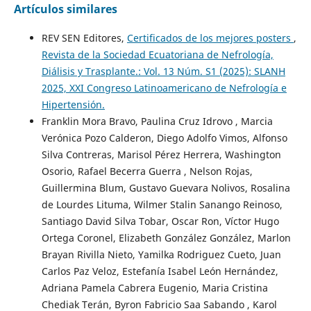
Artículos similares
REV SEN Editores,
Certificados de los mejores posters
,
Revista de la Sociedad Ecuatoriana de Nefrología,
Diálisis y Trasplante.: Vol. 13 Núm. S1 (2025): SLANH
2025, XXI Congreso Latinoamericano de Nefrología e
Hipertensión.
Franklin Mora Bravo, Paulina Cruz Idrovo , Marcia
Verónica Pozo Calderon, Diego Adolfo Vimos, Alfonso
Silva Contreras, Marisol Pérez Herrera, Washington
Osorio, Rafael Becerra Guerra , Nelson Rojas,
Guillermina Blum, Gustavo Guevara Nolivos, Rosalina
de Lourdes Lituma, Wilmer Stalin Sanango Reinoso,
Santiago David Silva Tobar, Oscar Ron, Víctor Hugo
Ortega Coronel, Elizabeth González González, Marlon
Brayan Rivilla Nieto, Yamilka Rodriguez Cueto, Juan
Carlos Paz Veloz, Estefanía Isabel León Hernández,
Adriana Pamela Cabrera Eugenio, Maria Cristina
Chediak Terán, Byron Fabricio Saa Sabando , Karol