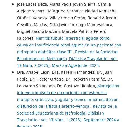
José Lucas Daza, María Paola Joven Sierra, Camila
Alejandra Parra Márquez, Verónica Piedad Remache
Otañez, Vanessa Villavicencio Cerón, Ronald Alfredo
Cevallos Macías, Otto Javier Intriago Montesdeoca,
Miguel Sacoto Mazzini, Marcela Patricia Perero
Falcones,
Nefritis túbulo intersticial aguda como
causa de insuficiencia renal aguda en un paciente con
nefropatía diabética clase III
,
Revista de la Sociedad
Ecuatoriana de Nefrología, Diálisis y Trasplante.: Vol.
13 Núm. 2 (2025): Marzo a Agosto del 2025.
Dra. Anabel León, Dra. Karen Hernández, Dr. Juan
Pablo, Dr. Hector Ortega, Dr. Roberth Pazmiño, Dr.
Leonardo Solorzano, Dr. Gustavo Hidalgo,
Manejo con
intervencionismo de un paciente con estenosis
múltiple: subclavia, yugular y tronco innominado con
disfunción de la fístula arterio-venosa
,
Revista de la
Sociedad Ecuatoriana de Nefrología, Diálisis y
Trasplante.: Vol. 13 Núm. 1 (2025): Septiembre 2024 a
Febrero 2025