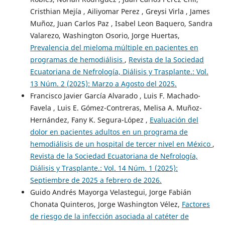
Cristhian Mejía , Ailiyomar Perez , Greysi Virla , James
Muñoz, Juan Carlos Paz , Isabel Leon Baquero, Sandra
Valarezo, Washington Osorio, Jorge Huertas,
Prevalencia del mieloma múltiple en pacientes en
programas de hemodiálisis
,
Revista de la Sociedad
Ecuatoriana de Nefrología, Diálisis y Trasplante.: Vol.
13 Núm. 2 (2025): Marzo a Agosto del 2025.
Francisco Javier García Alvarado , Luis F. Machado-
Favela , Luis E. Gómez-Contreras, Melisa A. Muñoz-
Hernández, Fany K. Segura-López ,
Evaluación del
dolor en pacientes adultos en un programa de
hemodiálisis de un hospital de tercer nivel en México
,
Revista de la Sociedad Ecuatoriana de Nefrología,
Diálisis y Trasplante.: Vol. 14 Núm. 1 (2025):
Septiembre de 2025 a febrero de 2026.
Guido Andrés Mayorga Velastegui, Jorge Fabián
Chonata Quinteros, Jorge Washington Vélez,
Factores
de riesgo de la infección asociada al catéter de