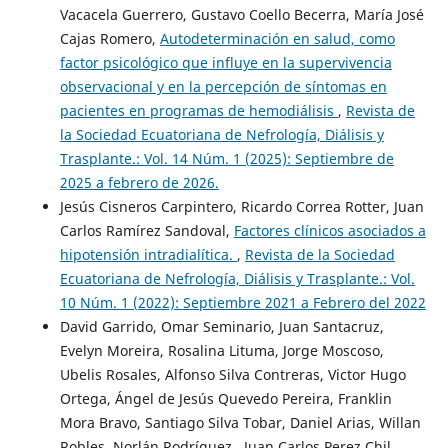
Vacacela Guerrero, Gustavo Coello Becerra, María José
Cajas Romero,
Autodeterminación en salud, como
factor psicológico que influye en la supervivencia
observacional y en la percepción de síntomas en
pacientes en programas de hemodiálisis
,
Revista de
la Sociedad Ecuatoriana de Nefrología, Diálisis y
Trasplante.: Vol. 14 Núm. 1 (2025): Septiembre de
2025 a febrero de 2026.
Jesús Cisneros Carpintero, Ricardo Correa Rotter, Juan
Carlos Ramírez Sandoval,
Factores clínicos asociados a
hipotensión intradialítica.
,
Revista de la Sociedad
Ecuatoriana de Nefrología, Diálisis y Trasplante.: Vol.
10 Núm. 1 (2022): Septiembre 2021 a Febrero del 2022
David Garrido, Omar Seminario, Juan Santacruz,
Evelyn Moreira, Rosalina Lituma, Jorge Moscoso,
Ubelis Rosales, Alfonso Silva Contreras, Victor Hugo
Ortega, Ángel de Jesús Quevedo Pereira, Franklin
Mora Bravo, Santiago Silva Tobar, Daniel Arias, Willan
Robles, Norlán Rodríguez , Juan Carlos Perez Chil,