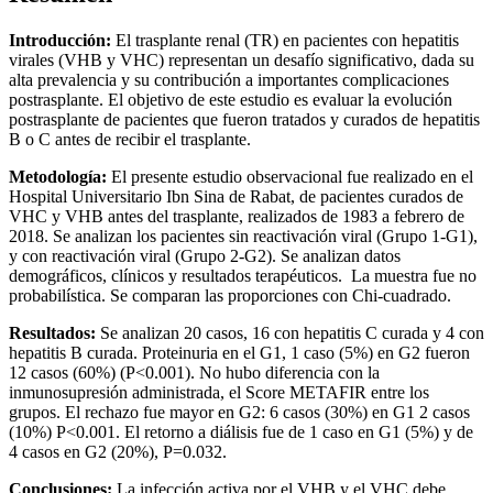
Introducción:
El trasplante renal (TR) en pacientes con hepatitis
virales (VHB y VHC) representan un desafío significativo, dada su
alta prevalencia y su contribución a importantes complicaciones
postrasplante. El objetivo de este estudio es evaluar la evolución
postrasplante de pacientes que fueron tratados y curados de hepatitis
B o C antes de recibir el trasplante.
Metodología:
El presente estudio observacional fue realizado en el
Hospital Universitario Ibn Sina de Rabat, de pacientes curados de
VHC y VHB antes del trasplante, realizados de 1983 a febrero de
2018. Se analizan los pacientes sin reactivación viral (Grupo 1-G1),
y con reactivación viral (Grupo 2-G2). Se analizan datos
demográficos, clínicos y resultados terapéuticos. La muestra fue no
probabilística. Se comparan las proporciones con Chi-cuadrado.
Resultados:
Se analizan 20 casos, 16 con hepatitis C curada y 4 con
hepatitis B curada. Proteinuria en el G1, 1 caso (5%) en G2 fueron
12 casos (60%) (P<0.001). No hubo diferencia con la
inmunosupresión administrada, el Score METAFIR entre los
grupos. El rechazo fue mayor en G2: 6 casos (30%) en G1 2 casos
(10%) P<0.001. El retorno a diálisis fue de 1 caso en G1 (5%) y de
4 casos en G2 (20%), P=0.032.
Conclusiones:
La infección activa por el VHB y el VHC debe