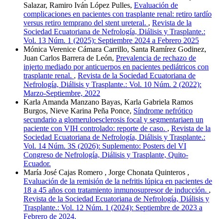
Salazar, Ramiro Iván López Pulles,
Evaluación de
complicaciones en pacientes con trasplante renal: retiro tardío
versus retiro temprano del stent ureteral.
,
Revista de la
Sociedad Ecuatoriana de Nefrología, Diálisis y Trasplante.:
Vol. 13 Núm. 1 (2025): Septiembre 2024 a Febrero 2025
Mónica Verenice Cámara Carrillo, Santa Ramírez Godinez,
Juan Carlos Barrera de León,
Prevalencia de rechazo de
injerto mediado por anticuerpos en pacientes pediátricos con
trasplante renal.
,
Revista de la Sociedad Ecuatoriana de
Nefrología, Diálisis y Trasplante.: Vol. 10 Núm. 2 (2022):
Marzo-Septiembre, 2022
Karla Amanda Manzano Bayas, Karla Gabriela Ramos
Burgos, Nieve Karina Peña Ponce,
Síndrome nefrótico
secundario a glomeruloesclerosis focal y segmentariaen un
paciente con VIH controlado: reporte de caso.
,
Revista de la
Sociedad Ecuatoriana de Nefrología, Diálisis y Trasplante.:
Vol. 14 Núm. 3S (2026): Suplemento: Posters del VI
Congreso de Nefrología, Diálisis y Trasplante, Quito-
Ecuador.
María José Cajas Romero , Jorge Chonata Quinteros ,
Evaluación de la remisión de la nefritis lúpica en pacientes de
18 a 45 años con tratamiento inmunosupresor de inducción.
,
Revista de la Sociedad Ecuatoriana de Nefrología, Diálisis y
Trasplante.: Vol. 12 Núm. 1 (2024): Septiembre de 2023 a
Febrero de 2024.