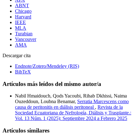
ABNT
Chicago
Harvard
IEEE
MLA
Turabian
Vancouver
AMA
Descargar cita
Endnote/Zotero/Mendeley (RIS)
BibTeX
Artículos más leídos del mismo autor/a
Nabil Hmaidouch, Qods Yacoubi, Rihab Dkhissi, Naima
Ouzeddoun, Loubna Benamar,
Serratia Marcescens como
causa de peritonitis en diálisis peritoneal
,
Revista de la
Sociedad Ecuatoriana de Nefrología, Diálisis y Trasplante.:
Vol. 13 Núm. 1 (2025): Septiembre 2024 a Febrero 2025
Artículos similares