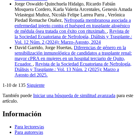
Jorge Oswaldo Quinchuela Hidalgo, Ricardo Fabián
Mosquera Cordero, Karla Valeria Arcentales, Genesis Amada
Velastegui Muñoz, Nicolás Felipe Larrea Parra , Verónica
Piedad Remache Otañez,
Nefropatía membranosa asociada a
enfermedad injerto contra el huésped en trasplante alogénico
de médula ósea tratada con éxito con rituximab.
,
Revista de
la Sociedad Ecuatoriana de Nefrología, Diálisis y Trasplante.:
Vol. 12 Núm. 2 (2024): Marzo-Agosto, 2024
David Garrido, Jorge Huertas,
Diferencias de género en la
sensibilización inmunológica de candidatos a trasplante renal:
mayor cPRA en mujeres en un hospital terciario de Quito,
Ecuador.
,
Revista de la Sociedad Ecuatoriana de Nefrología,
Diálisis y Trasplante.: Vol. 13 Núm. 2 (2025): Marzo a
Agosto del 2025.
1-10 de 135
Siguiente
También puede
Iniciar una búsqueda de similitud avanzada
para este
artículo.
Información
Para lectores/as
Para autores/as