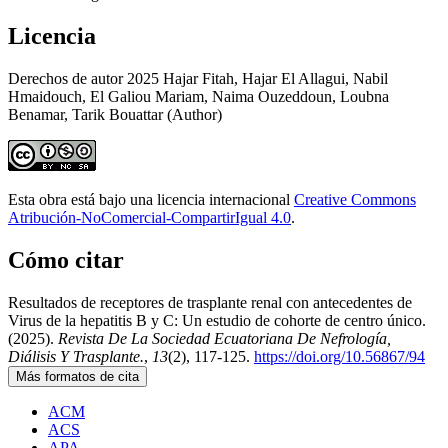
Licencia
Derechos de autor 2025 Hajar Fitah, Hajar El Allagui, Nabil
Hmaidouch, El Galiou Mariam, Naima Ouzeddoun, Loubna
Benamar, Tarik Bouattar (Author)
Esta obra está bajo una licencia internacional
Creative Commons
Atribución-NoComercial-CompartirIgual 4.0
.
Cómo citar
Resultados de receptores de trasplante renal con antecedentes de
Virus de la hepatitis B y C: Un estudio de cohorte de centro único.
(2025).
Revista De La Sociedad Ecuatoriana De Nefrología,
Diálisis Y Trasplante.
,
13
(2), 117-125.
https://doi.org/10.56867/94
Más formatos de cita
ACM
ACS
APA