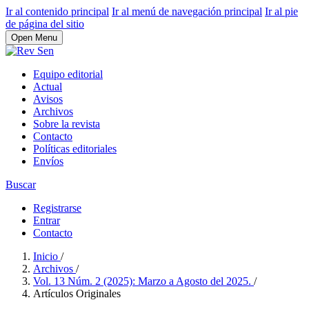
Ir al contenido principal
Ir al menú de navegación principal
Ir al pie
de página del sitio
Open Menu
Equipo editorial
Actual
Avisos
Archivos
Sobre la revista
Contacto
Políticas editoriales
Envíos
Buscar
Registrarse
Entrar
Contacto
Inicio
/
Archivos
/
Vol. 13 Núm. 2 (2025): Marzo a Agosto del 2025.
/
Artículos Originales