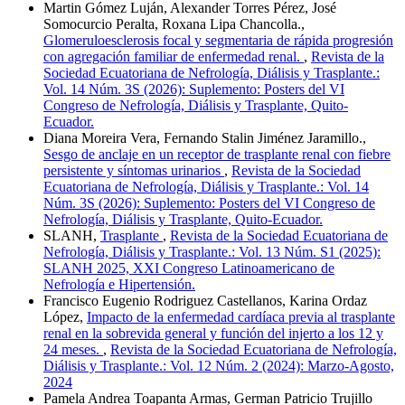
Martin Gómez Luján, Alexander Torres Pérez, José
Somocurcio Peralta, Roxana Lipa Chancolla.,
Glomeruloesclerosis focal y segmentaria de rápida progresión
con agregación familiar de enfermedad renal.
,
Revista de la
Sociedad Ecuatoriana de Nefrología, Diálisis y Trasplante.:
Vol. 14 Núm. 3S (2026): Suplemento: Posters del VI
Congreso de Nefrología, Diálisis y Trasplante, Quito-
Ecuador.
Diana Moreira Vera, Fernando Stalin Jiménez Jaramillo.,
Sesgo de anclaje en un receptor de trasplante renal con fiebre
persistente y síntomas urinarios
,
Revista de la Sociedad
Ecuatoriana de Nefrología, Diálisis y Trasplante.: Vol. 14
Núm. 3S (2026): Suplemento: Posters del VI Congreso de
Nefrología, Diálisis y Trasplante, Quito-Ecuador.
SLANH,
Trasplante
,
Revista de la Sociedad Ecuatoriana de
Nefrología, Diálisis y Trasplante.: Vol. 13 Núm. S1 (2025):
SLANH 2025, XXI Congreso Latinoamericano de
Nefrología e Hipertensión.
Francisco Eugenio Rodriguez Castellanos, Karina Ordaz
López,
Impacto de la enfermedad cardíaca previa al trasplante
renal en la sobrevida general y función del injerto a los 12 y
24 meses.
,
Revista de la Sociedad Ecuatoriana de Nefrología,
Diálisis y Trasplante.: Vol. 12 Núm. 2 (2024): Marzo-Agosto,
2024
Pamela Andrea Toapanta Armas, German Patricio Trujillo