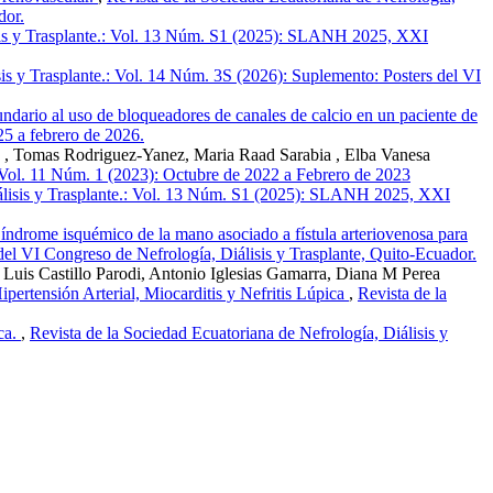
dor.
isis y Trasplante.: Vol. 13 Núm. S1 (2025): SLANH 2025, XXI
sis y Trasplante.: Vol. 14 Núm. 3S (2026): Suplemento: Posters del VI
ndario al uso de bloqueadores de canales de calcio en un paciente de
25 a febrero de 2026.
a , Tomas Rodriguez-Yanez, Maria Raad Sarabia , Elba Vanesa
: Vol. 11 Núm. 1 (2023): Octubre de 2022 a Febrero de 2023
iálisis y Trasplante.: Vol. 13 Núm. S1 (2025): SLANH 2025, XXI
índrome isquémico de la mano asociado a fístula arteriovenosa para
del VI Congreso de Nefrología, Diálisis y Trasplante, Quito-Ecuador.
Luis Castillo Parodi, Antonio Iglesias Gamarra, Diana M Perea
pertensión Arterial, Miocarditis y Nefritis Lúpica
,
Revista de la
ica.
,
Revista de la Sociedad Ecuatoriana de Nefrología, Diálisis y