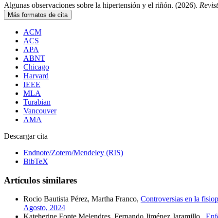
Algunas observaciones sobre la hipertensión y el riñón. (2026).
Revis
Más formatos de cita
ACM
ACS
APA
ABNT
Chicago
Harvard
IEEE
MLA
Turabian
Vancouver
AMA
Descargar cita
Endnote/Zotero/Mendeley (RIS)
BibTeX
Artículos similares
Rocio Bautista Pérez, Martha Franco,
Controversias en la fisiop
Agosto, 2024
Kateherine Fonte Melendres, Fernando Jiménez Jaramillo.,
Enf