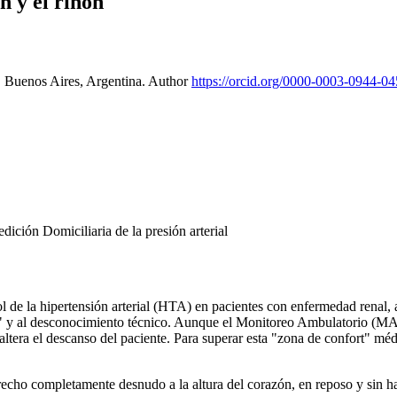
n y el riñón
, Buenos Aires, Argentina.
Author
https://orcid.org/0000-0003-0944-0
dición Domiciliaria de la presión arterial
ol de la hipertensión arterial (HTA) en pacientes con enfermedad renal, 
nca" y al desconocimiento técnico. Aunque el Monitoreo Ambulatorio (MAP
ltera el descanso del paciente. Para superar esta "zona de confort" méd
erecho completamente desnudo a la altura del corazón, en reposo y sin h