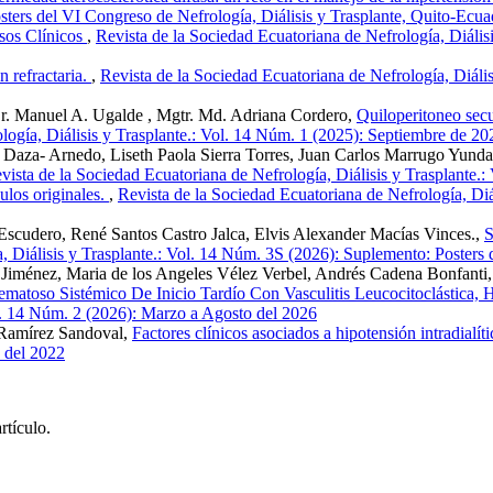
sters del VI Congreso de Nefrología, Diálisis y Trasplante, Quito-Ecua
sos Clínicos
,
Revista de la Sociedad Ecuatoriana de Nefrología, Diál
 refractaria.
,
Revista de la Sociedad Ecuatoriana de Nefrología, Diáli
Dr. Manuel A. Ugalde , Mgtr. Md. Adriana Cordero,
Quiloperitoneo secu
logía, Diálisis y Trasplante.: Vol. 14 Núm. 1 (2025): Septiembre de 20
Daza- Arnedo, Liseth Paola Sierra Torres, Juan Carlos Marrugo Yund
vista de la Sociedad Ecuatoriana de Nefrología, Diálisis y Trasplante.
ulos originales.
,
Revista de la Sociedad Ecuatoriana de Nefrología, D
 Escudero, René Santos Castro Jalca, Elvis Alexander Macías Vinces.,
S
, Diálisis y Trasplante.: Vol. 14 Núm. 3S (2026): Suplemento: Posters 
 Jiménez, Maria de los Angeles Vélez Verbel, Andrés Cadena Bonfanti, 
ematoso Sistémico De Inicio Tardío Con Vasculitis Leucocitoclástica, Hi
ol. 14 Núm. 2 (2026): Marzo a Agosto del 2026
s Ramírez Sandoval,
Factores clínicos asociados a hipotensión intradialít
 del 2022
rtículo.