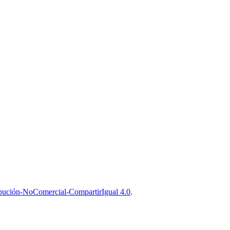
bución-NoComercial-CompartirIgual 4.0
.