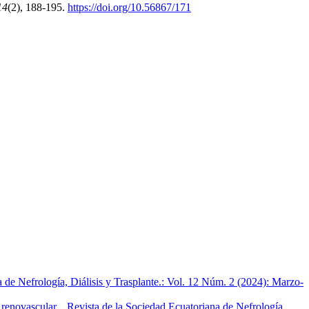
14
(2), 188-195.
https://doi.org/10.56867/171
 de Nefrología, Diálisis y Trasplante.: Vol. 12 Núm. 2 (2024): Marzo-
n renovascular.
,
Revista de la Sociedad Ecuatoriana de Nefrología,