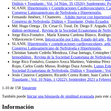
Diálisis y Trasplante.: Vol. 14 Núm. 3S (2026): Suplemento: Po
SLANH,
Hipertensión y Complicaciones Cardiovasculares: Ca
Congreso Latinoamericano de Nefrología e Hipertensión.
Fernando Jiménez, J Chamorro. ,
Adulto mayor con hipertensión
Congreso de Nefrología, Diálisis y Trasplante, Quito-Ecuador.
Md. Hugo Ortega , Dr. Cesar O. Toral, Dr. Diego F. Argudo, 
diálisis peritoneal
,
Revista de la Sociedad Ecuatoriana de Nefro
Jorge Rico-Fontalvo , María Ximena Cardona Blanco, Rodrigo 
Villavicencio Ceron,
Intoxicación por Litio. Estado del arte
,
Re
SLANH,
Hipertensión y complicaciones cardiovasculares, artíc
Congreso Latinoamericano de Nefrología e Hipertensión.
Christian Saturio Cedeño Mendoza, César Intriago, Cristopher
hemodiálisis
,
Revista de la Sociedad Ecuatoriana de Nefrología
Jorge Rico Fontalvo, Gustavo Aroca Martinez, Valentina Pérez
Rojas, Carlos Guido Musso, Rodrigo Daza Arnedo,
Lupus Erit
Sociedad Ecuatoriana de Nefrología, Diálisis y Trasplante.: V
Jesús Cisneros Carpintero, Ricardo Correa Rotter, Juan Carlo
Trasplante.: Vol. 10 Núm. 1 (2022): Septiembre 2021 a Febrero
1-10 de 158
Siguiente
También puede
Iniciar una búsqueda de similitud avanzada
para este a
Información