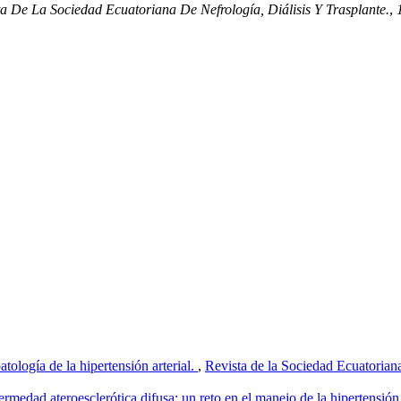
ta De La Sociedad Ecuatoriana De Nefrología, Diálisis Y Trasplante.
,
atología de la hipertensión arterial.
,
Revista de la Sociedad Ecuatoriana
ermedad ateroesclerótica difusa: un reto en el manejo de la hipertensió