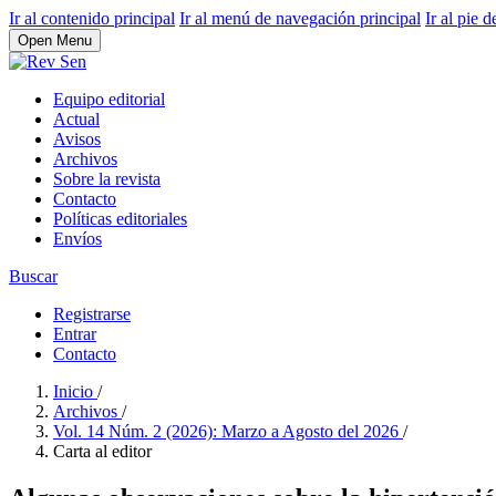
Ir al contenido principal
Ir al menú de navegación principal
Ir al pie d
Open Menu
Equipo editorial
Actual
Avisos
Archivos
Sobre la revista
Contacto
Políticas editoriales
Envíos
Buscar
Registrarse
Entrar
Contacto
Inicio
/
Archivos
/
Vol. 14 Núm. 2 (2026): Marzo a Agosto del 2026
/
Carta al editor