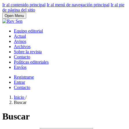
Ir al contenido principal
Ir al menú de navegación principal
Ir al pie
de página del sitio
Open Menu
Equipo editorial
Actual
Avisos
Archivos
Sobre la revista
Contacto
Políticas editoriales
Envíos
Registrarse
Entrar
Contacto
Inicio
/
Buscar
Buscar