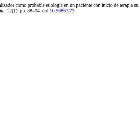
ializador como probable etiología en un paciente con inicio de terapia su
nte
, 12(1), pp. 88–94. doi:
10.56867/73
.