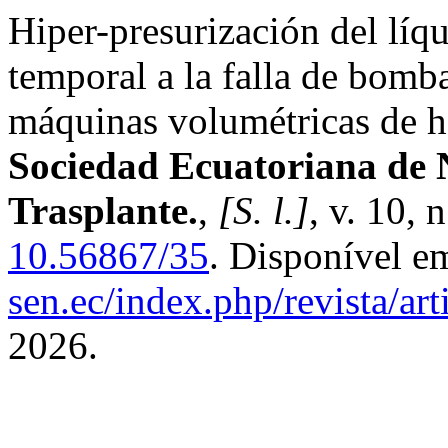
Hiper-presurización del líq
temporal a la falla de bomba
máquinas volumétricas de h
Sociedad Ecuatoriana de Ne
Trasplante.
,
[S. l.]
, v. 10,
10.56867/35
. Disponível e
sen.ec/index.php/revista/art
2026.