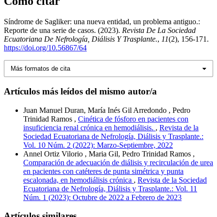
Cómo citar
Síndrome de Sagliker: una nueva entidad, un problema antiguo.:
Reporte de una serie de casos. (2023).
Revista De La Sociedad
Ecuatoriana De Nefrología, Diálisis Y Trasplante.
,
11
(2), 156-171.
https://doi.org/10.56867/64
Más formatos de cita
Artículos más leídos del mismo autor/a
Juan Manuel Duran, María Inés Gil Arredondo , Pedro
Trinidad Ramos ,
Cinética de fósforo en pacientes con
insuficiencia renal crónica en hemodiálisis.
,
Revista de la
Sociedad Ecuatoriana de Nefrología, Diálisis y Trasplante.:
Vol. 10 Núm. 2 (2022): Marzo-Septiembre, 2022
Annel Ortiz Vilorio , Maria Gil, Pedro Trinidad Ramos ,
Comparación de adecuación de diálisis y recirculación de urea
en pacientes con catéteres de punta simétrica y punta
escalonada, en hemodiálisis crónica
,
Revista de la Sociedad
Ecuatoriana de Nefrología, Diálisis y Trasplante.: Vol. 11
Núm. 1 (2023): Octubre de 2022 a Febrero de 2023
Artículos similares