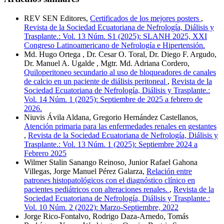
REV SEN Editores,
Certificados de los mejores posters
,
Revista de la Sociedad Ecuatoriana de Nefrología, Diálisis y
Trasplante.: Vol. 13 Núm. S1 (2025): SLANH 2025, XXI
Congreso Latinoamericano de Nefrología e Hipertensión.
Md. Hugo Ortega , Dr. Cesar O. Toral, Dr. Diego F. Argudo,
Dr. Manuel A. Ugalde , Mgtr. Md. Adriana Cordero,
Quiloperitoneo secundario al uso de bloqueadores de canales
de calcio en un paciente de diálisis peritoneal
,
Revista de la
Sociedad Ecuatoriana de Nefrología, Diálisis y Trasplante.:
Vol. 14 Núm. 1 (2025): Septiembre de 2025 a febrero de
2026.
Niuvis Ávila Aldana, Gregorio Hernández Castellanos,
Atención primaria para las enfermedades renales en gestantes
,
Revista de la Sociedad Ecuatoriana de Nefrología, Diálisis y
Trasplante.: Vol. 13 Núm. 1 (2025): Septiembre 2024 a
Febrero 2025
Wilmer Stalin Sanango Reinoso, Junior Rafael Gahona
Villegas, Jorge Manuel Pérez Galarza,
Relación entre
patrones histopatológicos con el diagnóstico clínico en
pacientes pediátricos con alteraciones renales.
,
Revista de la
Sociedad Ecuatoriana de Nefrología, Diálisis y Trasplante.:
Vol. 10 Núm. 2 (2022): Marzo-Septiembre, 2022
Jorge Rico-Fontalvo, Rodrigo Daza-Arnedo, Tomás