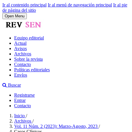
Ir al contenido principal
Ir al menú de navegación principal
Ir al pie
de página del sitio
Open Menu
Equipo editorial
Actual
Avisos
Archivos
Sobre la revista
Contacto
Políticas editoriales
Envíos
Buscar
Registrarse
Entrar
Contacto
Inicio
/
Archivos
/
Vol. 11 Núm. 2 (2023): Marzo-Agosto, 2023
/
Casos Clínicos