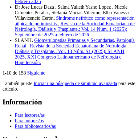
Febrero 2025
Dr Jose Lucas Daza , Salma Yulieth Yasno Lopez , Nicole
Cifuentes Peralta , Stefania Macias Villermo, Elba Vanessa
Villavicencio Cerón,
Síndrome nefrótico como representación
atípica de polimiositis
,
Revista de la Sociedad Ecuatoriana de
Nefrología, Diálisis y Trasplante.: Vol. 14 Núm. 1 (2025):
Septiembre de 2025 a febrero de 2026.
SLANH,
Glomerulopatías Primarias y Secundarias, Patología
Renal
,
Revista de la Sociedad Ecuatoriana de Nefrología,
Diálisis y Trasplante.: Vol. 13 Núm. S1 (2025): SLANH
2025, XXI Congreso Latinoamericano de Nefrología e
Hipertensión.
1-10 de 158
Siguiente
También puede
Iniciar una búsqueda de similitud avanzada
para este
artículo.
Información
Para lectores/as
Para autores/as
Para bibliotecarios/as