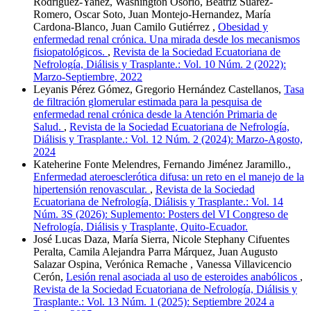
Rodríguez-Yanez, Washington Osorio, Beatriz Suarez-
Romero, Oscar Soto, Juan Montejo-Hernandez, María
Cardona-Blanco, Juan Camilo Gutiérrez ,
Obesidad y
enfermedad renal crónica. Una mirada desde los mecanismos
fisiopatológicos.
,
Revista de la Sociedad Ecuatoriana de
Nefrología, Diálisis y Trasplante.: Vol. 10 Núm. 2 (2022):
Marzo-Septiembre, 2022
Leyanis Pérez Gómez, Gregorio Hernández Castellanos,
Tasa
de filtración glomerular estimada para la pesquisa de
enfermedad renal crónica desde la Atención Primaria de
Salud.
,
Revista de la Sociedad Ecuatoriana de Nefrología,
Diálisis y Trasplante.: Vol. 12 Núm. 2 (2024): Marzo-Agosto,
2024
Kateherine Fonte Melendres, Fernando Jiménez Jaramillo.,
Enfermedad ateroesclerótica difusa: un reto en el manejo de la
hipertensión renovascular.
,
Revista de la Sociedad
Ecuatoriana de Nefrología, Diálisis y Trasplante.: Vol. 14
Núm. 3S (2026): Suplemento: Posters del VI Congreso de
Nefrología, Diálisis y Trasplante, Quito-Ecuador.
José Lucas Daza, María Sierra, Nicole Stephany Cifuentes
Peralta, Camila Alejandra Parra Márquez, Juan Augusto
Salazar Ospina, Verónica Remache , Vanessa Villavicencio
Cerón,
Lesión renal asociada al uso de esteroides anabólicos
,
Revista de la Sociedad Ecuatoriana de Nefrología, Diálisis y
Trasplante.: Vol. 13 Núm. 1 (2025): Septiembre 2024 a