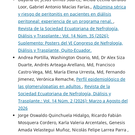
Loor, Gabriel Antonio Macías Farías.,
Albúmina sérica
y riesgo de peritonitis en pacientes en diálisis
peritoneal: experiencia de un programa renal.
,
Revista de la Sociedad Ecuatoriana de Nefrología,
Diálisis y Trasplante.: Vol. 14 Núm. 3S (2026):
Suplemento: Posters del VI Congreso de Nefrología,
Diálisis y Trasplante, Quito-Ecuador.
Andrea Portilla, Washington Osorio, Md, Dr Alex Siza
Duarte, Andrés Arteaga-Arellano, Md, Francisco
Castro-Vega, Md, María Elena Urresta, Md, Fernando
Jimenez, Verónica Remache,
Perfil epidemiológico de
las glomerulopatías en adultos
,
Revista de la
Sociedad Ecuatoriana de Nefrología, Diálisis y
Trasplante.: Vol. 14 Núm. 2 (2026): Marzo a Agosto del
2026
Jorge Oswaldo Quinchuela Hidalgo, Ricardo Fabián
Mosquera Cordero, Karla Valeria Arcentales, Genesis
Amada Velastegui Muñoz, Nicolás Felipe Larrea Parra ,