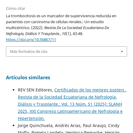
Cómo citar
La trombocitosis es un marcador de supervivencia reducida en
pacientes con carcinoma de células renales.: Un estudio
multicéntrico. (2022).
Revista De La Sociedad Ecuatoriana De
Nefrología, Diálisis Y Trasplante.
,
10
(1), 43-48.
https://doi.org/10.56867/11
Más formatos de cita
Artículos similares
REV SEN Editores,
Certificados de los mejores posters
,
Revista de la Sociedad Ecuatoriana de Nefrología,
Diálisis y Trasplante.: Vol. 13 Núm. S1 (2025): SLANH
2025, XXI Congreso Latinoamericano de Nefrología e
Hipertensión.
Jorge Quinchuela, Andrés Arias, Paul Araujo, Cindy
Mafla, Pamela Landeta, Verónica Remache, Hernán