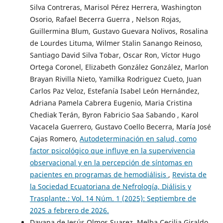
Silva Contreras, Marisol Pérez Herrera, Washington
Osorio, Rafael Becerra Guerra , Nelson Rojas,
Guillermina Blum, Gustavo Guevara Nolivos, Rosalina
de Lourdes Lituma, Wilmer Stalin Sanango Reinoso,
Santiago David Silva Tobar, Oscar Ron, Víctor Hugo
Ortega Coronel, Elizabeth González González, Marlon
Brayan Rivilla Nieto, Yamilka Rodriguez Cueto, Juan
Carlos Paz Veloz, Estefanía Isabel León Hernández,
Adriana Pamela Cabrera Eugenio, Maria Cristina
Chediak Terán, Byron Fabricio Saa Sabando , Karol
Vacacela Guerrero, Gustavo Coello Becerra, María José
Cajas Romero,
Autodeterminación en salud, como
factor psicológico que influye en la supervivencia
observacional y en la percepción de síntomas en
pacientes en programas de hemodiálisis
,
Revista de
la Sociedad Ecuatoriana de Nefrología, Diálisis y
Trasplante.: Vol. 14 Núm. 1 (2025): Septiembre de
2025 a febrero de 2026.
Dayana de Jesús Olmos Suarez, Melba Cecilia Giraldo