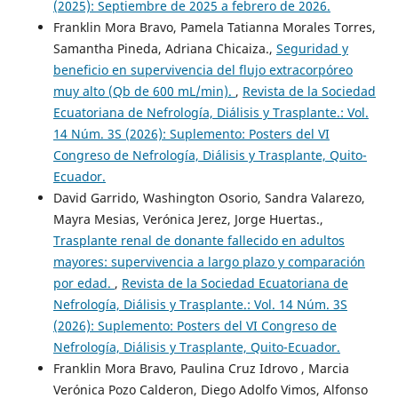
(2025): Septiembre de 2025 a febrero de 2026.
Franklin Mora Bravo, Pamela Tatianna Morales Torres,
Samantha Pineda, Adriana Chicaiza.,
Seguridad y
beneficio en supervivencia del flujo extracorpóreo
muy alto (Qb de 600 mL/min).
,
Revista de la Sociedad
Ecuatoriana de Nefrología, Diálisis y Trasplante.: Vol.
14 Núm. 3S (2026): Suplemento: Posters del VI
Congreso de Nefrología, Diálisis y Trasplante, Quito-
Ecuador.
David Garrido, Washington Osorio, Sandra Valarezo,
Mayra Mesias, Verónica Jerez, Jorge Huertas.,
Trasplante renal de donante fallecido en adultos
mayores: supervivencia a largo plazo y comparación
por edad.
,
Revista de la Sociedad Ecuatoriana de
Nefrología, Diálisis y Trasplante.: Vol. 14 Núm. 3S
(2026): Suplemento: Posters del VI Congreso de
Nefrología, Diálisis y Trasplante, Quito-Ecuador.
Franklin Mora Bravo, Paulina Cruz Idrovo , Marcia
Verónica Pozo Calderon, Diego Adolfo Vimos, Alfonso