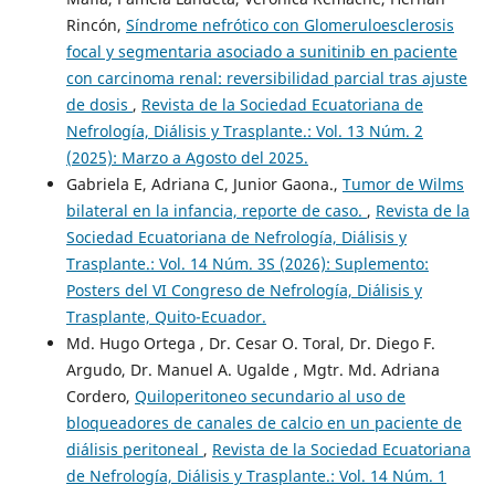
Rincón,
Síndrome nefrótico con Glomeruloesclerosis
focal y segmentaria asociado a sunitinib en paciente
con carcinoma renal: reversibilidad parcial tras ajuste
de dosis
,
Revista de la Sociedad Ecuatoriana de
Nefrología, Diálisis y Trasplante.: Vol. 13 Núm. 2
(2025): Marzo a Agosto del 2025.
Gabriela E, Adriana C, Junior Gaona.,
Tumor de Wilms
bilateral en la infancia, reporte de caso.
,
Revista de la
Sociedad Ecuatoriana de Nefrología, Diálisis y
Trasplante.: Vol. 14 Núm. 3S (2026): Suplemento:
Posters del VI Congreso de Nefrología, Diálisis y
Trasplante, Quito-Ecuador.
Md. Hugo Ortega , Dr. Cesar O. Toral, Dr. Diego F.
Argudo, Dr. Manuel A. Ugalde , Mgtr. Md. Adriana
Cordero,
Quiloperitoneo secundario al uso de
bloqueadores de canales de calcio en un paciente de
diálisis peritoneal
,
Revista de la Sociedad Ecuatoriana
de Nefrología, Diálisis y Trasplante.: Vol. 14 Núm. 1