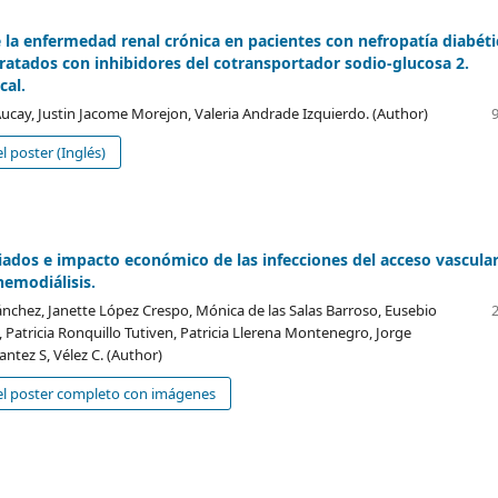
 la enfermedad renal crónica en pacientes con nefropatía diabéti
tratados con inhibidores del cotransportador sodio-glucosa 2.
cal.
Aucay, Justin Jacome Morejon, Valeria Andrade Izquierdo. (Author)
l poster (Inglés)
iados e impacto económico de las infecciones del acceso vascula
hemodiálisis.
ánchez, Janette López Crespo, Mónica de las Salas Barroso, Eusebio
 Patricia Ronquillo Tutiven, Patricia Llerena Montenegro, Jorge
ntez S, Vélez C. (Author)
el poster completo con imágenes