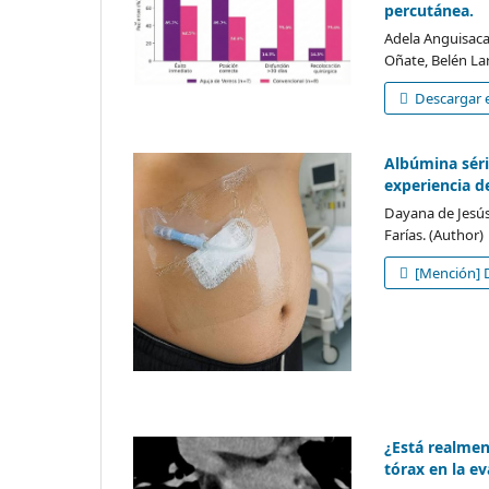
percutánea.
Adela Anguisaca
Oñate, Belén Lar
Descargar e
Albúmina séric
experiencia d
Dayana de Jesús
Farías. (Author)
[Mención] D
¿Está realmen
tórax en la e