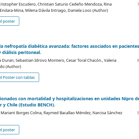
 Cristopher Escudero, Christian Saturio Cedeño Mendoza, Rina
 Endara-Mina, Milena Dávila Intriago, Daniela Loor. (Author)
l poster
 la nefropatía diabética avanzada: factores asociados en paciente
 diálisis peritoneal.
a Duran, Sebastian Idrovo Montero, Cesar Toral Chacón., Valeria
do (Author)
l Poster con tablas
cionados con mortalidad y hospitalizaciones en unidades Nipro d
r y Chile (Estudio BENCH).
, Mariant Borges Colina, Raymed Bacallao Méndez, Narcisa Sánchez
l poster