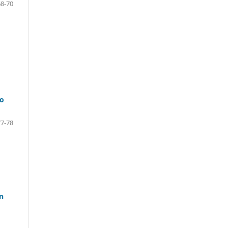
68-70
go
77-78
en