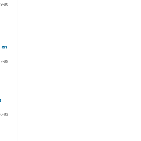
79-80
s en
87-89
e
90-93