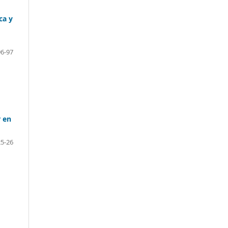
ca y
96-97
r en
25-26