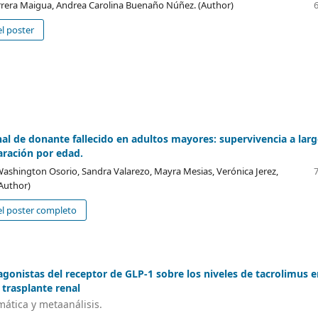
rrera Maigua, Andrea Carolina Buenaño Núñez. (Author)
l poster
nal de donante fallecido en adultos mayores: supervivencia a lar
ración por edad.
Washington Osorio, Sandra Valarezo, Mayra Mesias, Verónica Jerez,
(Author)
l poster completo
 agonistas del receptor de GLP-1 sobre los niveles de tacrolimus 
 trasplante renal
mática y metaanálisis.