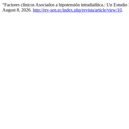
“Factores clínicos Asociados a hipotensión intradialítica.: Un Estudi
August 8, 2026.
http://rev-sen.ec/index.php/revista/article/view/10
.