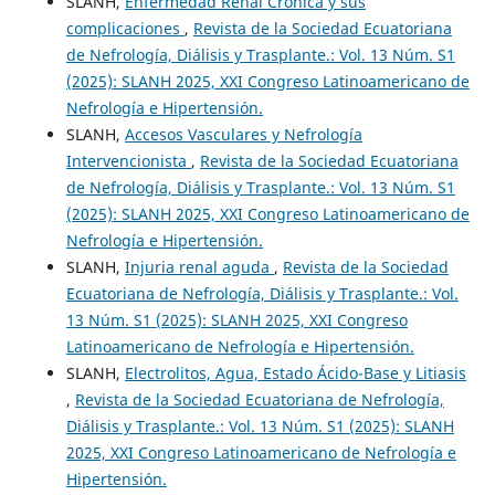
SLANH,
Enfermedad Renal Crónica y sus
complicaciones
,
Revista de la Sociedad Ecuatoriana
de Nefrología, Diálisis y Trasplante.: Vol. 13 Núm. S1
(2025): SLANH 2025, XXI Congreso Latinoamericano de
Nefrología e Hipertensión.
SLANH,
Accesos Vasculares y Nefrología
Intervencionista
,
Revista de la Sociedad Ecuatoriana
de Nefrología, Diálisis y Trasplante.: Vol. 13 Núm. S1
(2025): SLANH 2025, XXI Congreso Latinoamericano de
Nefrología e Hipertensión.
SLANH,
Injuria renal aguda
,
Revista de la Sociedad
Ecuatoriana de Nefrología, Diálisis y Trasplante.: Vol.
13 Núm. S1 (2025): SLANH 2025, XXI Congreso
Latinoamericano de Nefrología e Hipertensión.
SLANH,
Electrolitos, Agua, Estado Ácido-Base y Litiasis
,
Revista de la Sociedad Ecuatoriana de Nefrología,
Diálisis y Trasplante.: Vol. 13 Núm. S1 (2025): SLANH
2025, XXI Congreso Latinoamericano de Nefrología e
Hipertensión.