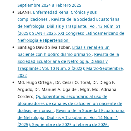
Septiembre 2024 a Febrero 2025
SLANH,
Enfermedad Renal Crónica y sus
complicaciones
,
Revista de la Sociedad Ecuatoriana
de Nefrología, Diálisis y Trasplante.: Vol. 13 Núm. S1
(2025): SLANH 2025, XXI Congreso Latinoamericano de
Nefrología e Hipertensión.
Santiago David Silva Tobar,
Litiasis renal en un
paciente con hipotiroidismo primario
,
Revista de la
Sociedad Ecuatoriana de Nefrología, Diálisis y
Trasplante.: Vol. 10 Núm. 2 (2022): Marzo-Septiembre,
2022
Md. Hugo Ortega , Dr. Cesar O. Toral, Dr. Diego F.
Argudo, Dr. Manuel A. Ugalde , Mgtr. Md. Adriana
Cordero,
Quiloperitoneo secundario al uso de
bloqueadores de canales de calcio en un paciente de
diálisis peritoneal
,
Revista de la Sociedad Ecuatoriana
de Nefrología, Diálisis y Trasplante.: Vol. 14 Núm. 1
(2025): Septiembre de 2025 a febrero de 2026.