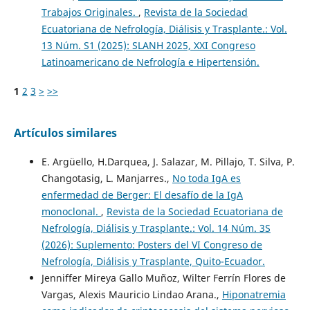
Trabajos Originales.
,
Revista de la Sociedad
Ecuatoriana de Nefrología, Diálisis y Trasplante.: Vol.
13 Núm. S1 (2025): SLANH 2025, XXI Congreso
Latinoamericano de Nefrología e Hipertensión.
1
2
3
>
>>
Artículos similares
E. Argüello, H.Darquea, J. Salazar, M. Pillajo, T. Silva, P.
Changotasig, L. Manjarres.,
No toda IgA es
enfermedad de Berger: El desafío de la IgA
monoclonal.
,
Revista de la Sociedad Ecuatoriana de
Nefrología, Diálisis y Trasplante.: Vol. 14 Núm. 3S
(2026): Suplemento: Posters del VI Congreso de
Nefrología, Diálisis y Trasplante, Quito-Ecuador.
Jenniffer Mireya Gallo Muñoz, Wilter Ferrín Flores de
Vargas, Alexis Mauricio Lindao Arana.,
Hiponatremia