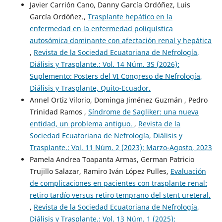
Javier Carrión Cano, Danny García Ordóñez, Luis
García Ordóñez.,
Trasplante hepático en la
enfermedad en la enfermedad poliquística
autosómica dominante con afectación renal y hepática
,
Revista de la Sociedad Ecuatoriana de Nefrología,
Diálisis y Trasplante.: Vol. 14 Núm. 3S (2026):
Suplemento: Posters del VI Congreso de Nefrología,
Diálisis y Trasplante, Quito-Ecuador.
Annel Ortiz Vilorio, Dominga Jiménez Guzmán , Pedro
Trinidad Ramos ,
Síndrome de Sagliker: una nueva
entidad, un problema antiguo.
,
Revista de la
Sociedad Ecuatoriana de Nefrología, Diálisis y
Trasplante.: Vol. 11 Núm. 2 (2023): Marzo-Agosto, 2023
Pamela Andrea Toapanta Armas, German Patricio
Trujillo Salazar, Ramiro Iván López Pulles,
Evaluación
de complicaciones en pacientes con trasplante renal:
retiro tardío versus retiro temprano del stent ureteral.
,
Revista de la Sociedad Ecuatoriana de Nefrología,
Diálisis y Trasplante.: Vol. 13 Núm. 1 (2025):