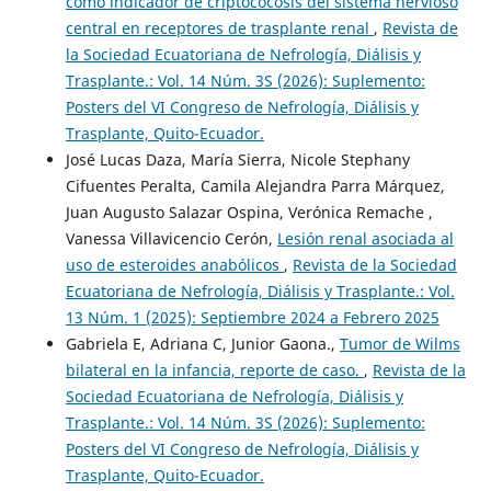
como indicador de criptococosis del sistema nervioso
central en receptores de trasplante renal
,
Revista de
la Sociedad Ecuatoriana de Nefrología, Diálisis y
Trasplante.: Vol. 14 Núm. 3S (2026): Suplemento:
Posters del VI Congreso de Nefrología, Diálisis y
Trasplante, Quito-Ecuador.
José Lucas Daza, María Sierra, Nicole Stephany
Cifuentes Peralta, Camila Alejandra Parra Márquez,
Juan Augusto Salazar Ospina, Verónica Remache ,
Vanessa Villavicencio Cerón,
Lesión renal asociada al
uso de esteroides anabólicos
,
Revista de la Sociedad
Ecuatoriana de Nefrología, Diálisis y Trasplante.: Vol.
13 Núm. 1 (2025): Septiembre 2024 a Febrero 2025
Gabriela E, Adriana C, Junior Gaona.,
Tumor de Wilms
bilateral en la infancia, reporte de caso.
,
Revista de la
Sociedad Ecuatoriana de Nefrología, Diálisis y
Trasplante.: Vol. 14 Núm. 3S (2026): Suplemento:
Posters del VI Congreso de Nefrología, Diálisis y
Trasplante, Quito-Ecuador.