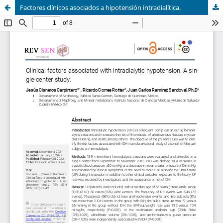
Factores clínicos asociados a hipotensión intradialítica.